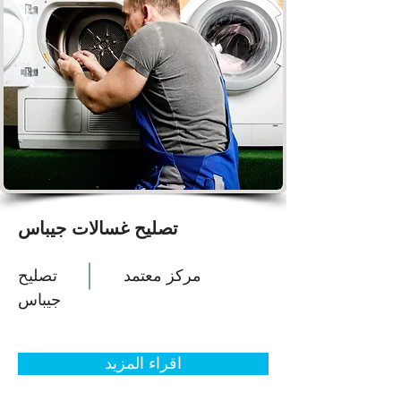
تصليح غسالات جيباس
مركز معتمد
تصليح
جيباس
اقراء المزيد