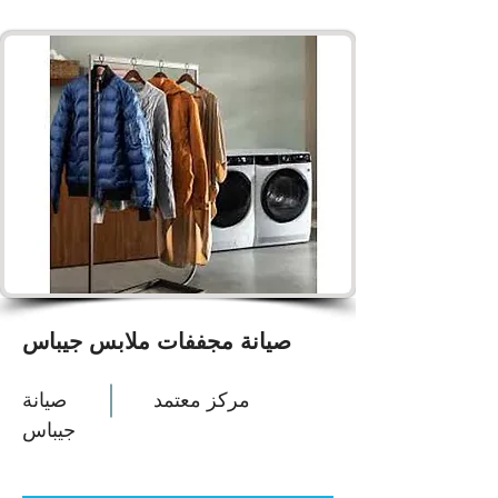
صيانة مجففات ملابس جيباس
مركز معتمد
صيانة
جيباس