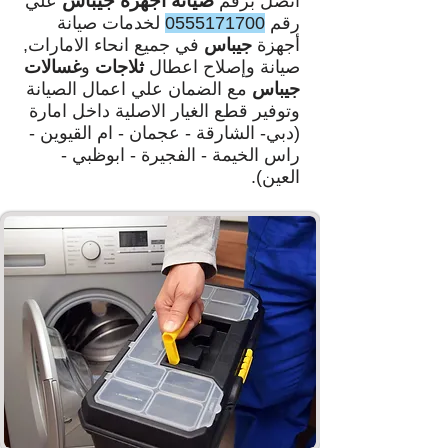
صيانة أجهزة جيباس
اتصل برقم
علي
رقم
0555171700
لخدمات صيانة
أجهزة
جيباس
في جميع انحاء الامارات,
صيانة وإصلاح اعطال
ثلاجات
و
غسالات
جيباس
مع الضمان علي اعمال الصيانة
وتوفير قطع الغيار الاصلية داخل امارة
(دبي- الشارقة - عجمان - ام القيوين -
راس الخيمة - الفجيرة - ابوظبي -
العين).