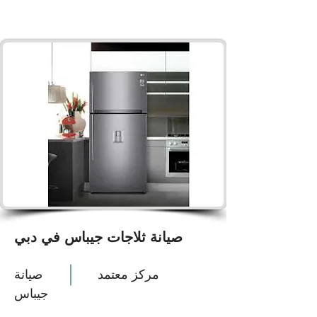
صيانة ثلاجات جيباس في دبي
مركز معتمد
صيانة
جيباس