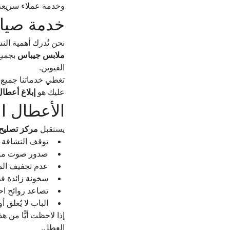
وخدمة عملاء سريعة 
خدمة صيان
نحن نُدرك أهمية الن
ملابس جيباس
 بجمي
القيوين.
تغطي خدماتنا جميع أ
عليك هو 
إبلاغ أعطا
الأعطال ال
يستقبل 
مركز تصليح
توقف النشافة 
صدور صوت مرتف
عدم تجفيف الم
سخونة زائدة في
تصاعد روائح اح
الباب لا يُغلق أ
إذا لاحظت أيًّا من ه
العطل.