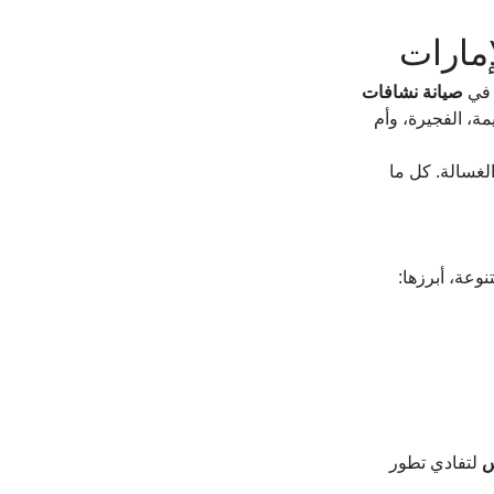
مارات
 في 
صيانة نشافات 
ة، الفجيرة، وأم 
لغسالة. كل ما 
نوعة، أبرزها:
س
 لتفادي تطور 