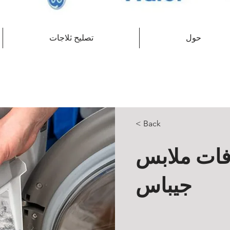
حول
تصليح ثلاجات
< Back
فات ملابس
جيباس