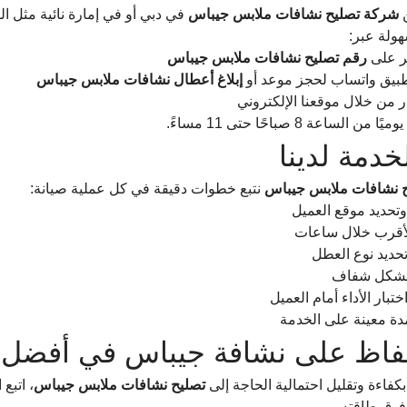
 
شركة تصليح نشافات ملابس جيباس
 في دبي أو في إمارة نائية مثل ال
هولة عبر:
ر على 
رقم تصليح نشافات ملابس جيباس
طبيق واتساب لحجز موعد أو 
إبلاغ أعطال نشافات ملابس جيباس
من خلال موقعنا الإلكتروني
ساعة 8 صباحًا حتى 11 مساءً.
دمة لدينا
 نشافات ملابس جيباس
 نتبع خطوات دقيقة في كل عملية صيانة:
وتحديد موقع العميل
لأقرب خلال ساعات
حديد نوع العطل
بشكل شفاف
ختبار الأداء أمام العميل
دة معينة على الخدمة
فاظ على نشافة جيباس في أفضل 
فاءة وتقليل احتمالية الحاجة إلى 
تصليح نشافات ملابس جيباس
، اتبع 
 فوق طاقته