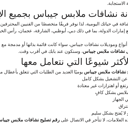
الاستجابة.
ة نشافات ملابس جيباس بجميع الإ
شافة في حياتك اليومية، لذا نوفر فريقًا متخصصًا من الفنيين المحترفين
ع إمارات الدولة، بما في ذلك دبي، أبوظبي، الشارقة، عجمان، رأس الخيم
نواع وموديلات نشافات جيباس، سواء كانت قائمة بذاتها أو مدمجة مع ا
ل نشافات ملابس جيباس
، وسنكون عند بابك في أقرب وقت.
أكثر شيوعًا التي نتعامل معها
 نشافات ملابس جيباس
 يوميًا العديد من الطلبات التي تتعلق بأعطال مت
عن التشغيل بشكل كامل
ع أو اهتزازات غير معتادة
لابس بشكل كافٍ
 الجهاز
تراق
و لا يُفتح بشكل سليم
ذه العلامات، لا تتأخر في الاتصال على 
رقم تصليح نشافات ملابس جيبا