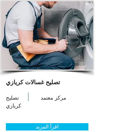
تصليح غسالات كريازي
مركز معتمد
تصليح
كريازي
اقرأ المزيد