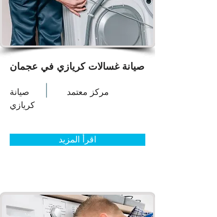
صيانة غسالات كريازي في عجمان
مركز معتمد
صيانة
كريازي
اقرأ المزيد