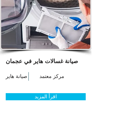
صيانة غسالات هاير في عجمان
مركز معتمد
صيانة هاير
اقرأ المزيد