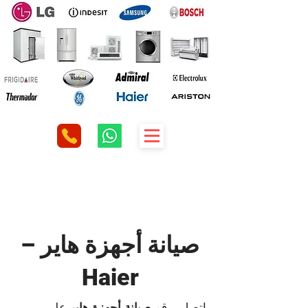
صيانة أجهزة هاير –
Haier
اتصل برقم
صيانة أجهزة هاير
علي