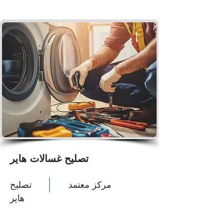
تصليح غسالات هاير
مركز معتمد
تصليح
هاير