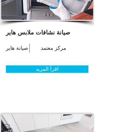
صيانة نشافات ملابس هاير
مركز معتمد
صيانة هاير
اقرأ المزيد