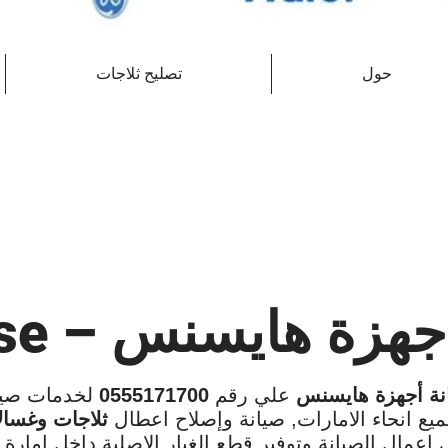
حول
تصليح ثلاجات
هزة هايسنس – Hisense
نة أجهزة هايسنس
علي رقم
0555171700
لخدمات صيا
يع انحاء الامارات, صيانة وإصلاح اعطال
ثلاجات وغسا
اعمال الصيانة وتوفير قطع الغيار الاصلية داخل امارة 