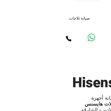
صيانة ثلاجات
نة أجهزة
لات هايسنس
(دبي- الشارقة