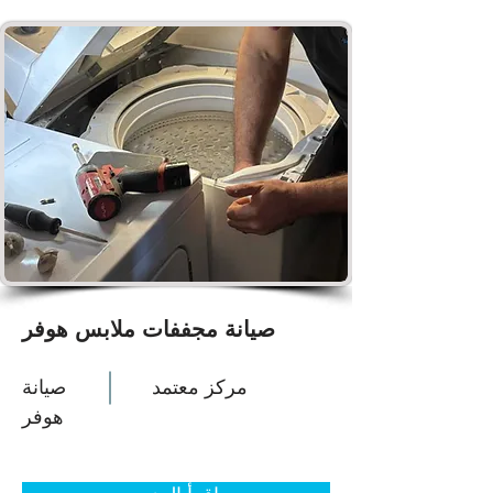
صيانة مجففات ملابس هوفر
مركز معتمد
صيانة
هوفر