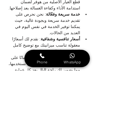
قطع الغيار الأصلية من هوفر لضمان 
استدامة الأداء وكفاءة الغسالة بعد إصلاحها.
خدمة سريعة وفعّالة
: نحن نحرص على 
تقديم خدمة سريعة وبجودة عالية، حيث 
يمكننا توفير الخدمة في نفس اليوم في 
العديد من الحالات.
أسعار تنافسية وشفافية
: نقدم لك أسعارًا 
معقولة تناسب ميزانيتك مع توضيح كامل 
للتكاليف قبل البدء في العمل.
ضمان على الخدمة
: نحن نقدم ضمانًا على 
Phone
WhatsApp
كافة أعمال الصيانة والقطع التي نستخدمها، 
مما يضمن لك راحة البال بعد كل عملية 
إصلاح.
نحن في 
مركز صيانة غسالات هوفر في 
الشارقة
 نعمل بجد لضمان أن غسالتك ستعود 
للعمل بكفاءة وتستمر في العمل بشكل ممتاز.
كيفية طلب الخدمة؟
لطلب خدمة صيانة غسالة هوفر في الشارقة، ما 
عليك سوى الاتصال بنا عبر الهاتف أو من خلال 
الموقع الإلكتروني أو وسائل التواصل الاجتماعي. 
سيتم تحديد موعد زيارة من فني متخصص 