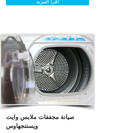
اقرأ المزيد
صيانة مجففات ملابس وايت
ويستنجهاوس