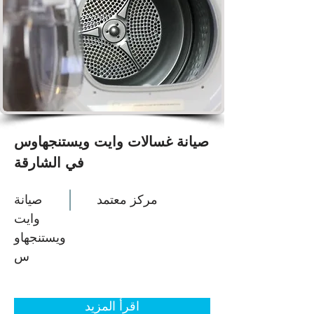
صيانة غسالات وايت ويستنجهاوس
في الشارقة
مركز معتمد
صيانة
وايت
ويستنجهاو
س
اقرأ المزيد