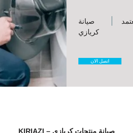
تمد
صيانة
كريازي
اتصل الان
صيانة منتجات كريازي – KIRIAZI