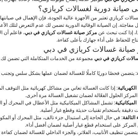
لى صيانة دورية لغسالات كريازي؟
لات كريازي تعتبر من الأجهزة عالية الجودة، فإن الإهمال في صيانتها 
ل مفاجئة. إن الصيانة الوقائية الدورية تضمن لك عدم التعرض لتلك الأ
ذا، إذا كنت تبحث عن 
مركز صيانة غسالات كريازي في دبي
، فاعلم أن ال
اح للحفاظ على أداء جهازك بأعلى كفاءة.
صيانة غسالات كريازي في دبي
الات كريازي في دبي
 مجموعة من الخدمات المتكاملة التي تضمن لك ت
: يتضمن فحصًا دوريًا كاملًا للغسالة لضمان عملها بشكل سلس وتجنب 
لكهربائية
: إذا كانت الغسالة تعاني من مشاكل كهربائية مثل التوقف ال
المركز الحلول الفعّالة لضمان تشغيل الغسالة مرة أخرى.
الميكانيكية
: تشمل المشاكل الميكانيكية مثل الأعطال في المحرك أو ا
 دقيقة باستخدام تقنيات حديثة وقطع غيار أصلية.
التالفة
: في حال الحاجة إلى استبدال جزء تالف، مثل المحرك أو المكونا
المركز على استخدام قطع غيار أصلية لضمان أفضل أداء.
يتضمن تنظيف الأنابيب، الفلاتر، والجزء الداخلي للغسالة لضمان كفاءة