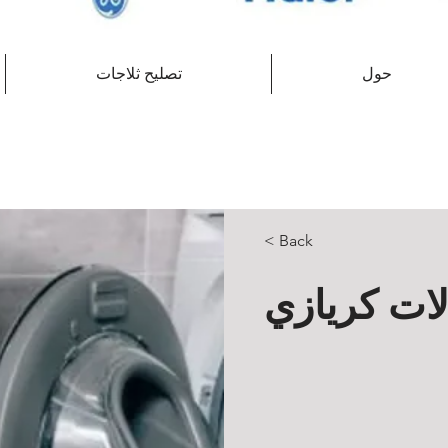
حول
تصليح ثلاجات
< Back
ات كريازي