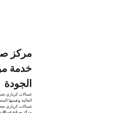
مركز صي
خدمة موث
الجودة
غسالات كريازي تعتبر
العالية وتقنيتها ال
غسالات كريازي بعض 
مركز صيانة غسالات