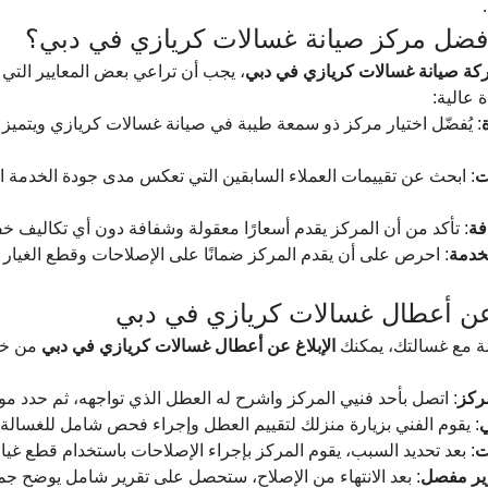
 أفضل مركز صيانة غسالات كريازي في دبي؟
ة صيانة غسالات كريازي في دبي
، يجب أن تراعي بعض المعايير الت
عالية:
: يُفضّل اختيار مركز ذو سمعة طيبة في صيانة غسالات كريازي ويتميز 
ت
: ابحث عن تقييمات العملاء السابقين التي تعكس مدى جودة الخدمة 
فة
: تأكد من أن المركز يقدم أسعارًا معقولة وشفافة دون أي تكاليف خف
خدمة
: احرص على أن يقدم المركز ضمانًا على الإصلاحات وقطع الغيار 
غ عن أعطال غسالات كريازي في دبي
ة مع غسالتك، يمكنك 
الإبلاغ عن أعطال غسالات كريازي في دبي
 من خل
ركز
: اتصل بأحد فنيي المركز واشرح له العطل الذي تواجهه، ثم حدد موعد
ي
: يقوم الفني بزيارة منزلك لتقييم العطل وإجراء فحص شامل للغسالة.
ت
: بعد تحديد السبب، يقوم المركز بإجراء الإصلاحات باستخدام قطع غيار
رير مفصل
: بعد الانتهاء من الإصلاح، ستحصل على تقرير شامل يوضح جمي