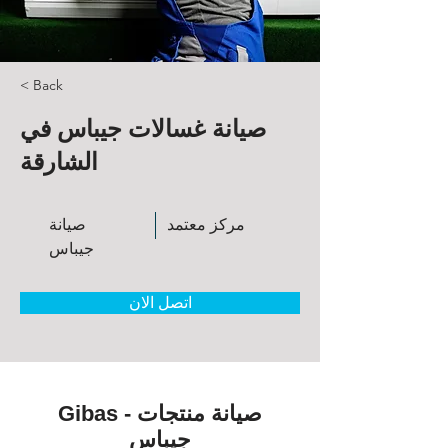
< Back
صيانة غسالات جيباس في
الشارقة
مركز معتمد
صيانة
جيباس
اتصل الان
Gibas - صيانة منتجات
جيباس