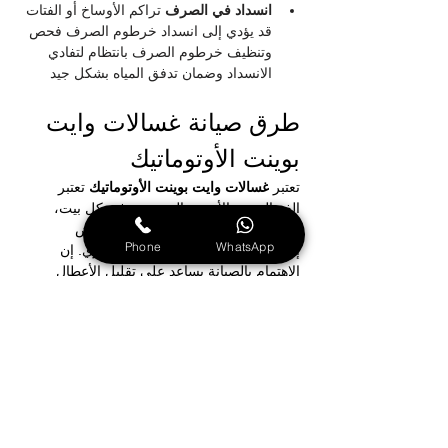
انسداد في الصرف
 تراكم الأوساخ أو الفتات 
قد يؤدي إلى انسداد خرطوم الصرف فحص 
وتنظيف خرطوم الصرف بانتظام لتفادي 
الانسداد وضمان تدفق المياه بشكل جيد
طرق صيانة غسالات وايت 
بوينت الأوتوماتيك
تعتبر 
غسالات وايت بوينت الأوتوماتيك
 تعتبر 
الغسالة من الأجهزة الضرورية في كل بيت، 
ويتطلب الحفاظ على كفاءتها اتخاذ بعض 
Phone
WhatsApp
إجراءات الصيانة البسيطة بشكل دوري. إن 
الاهتمام بالصيانة يساعد على تقليل الأعطال 
المفاجئة ويزيد من مدة استخدام الغسالة.
طرق صيانة غسالات وايت بوينت الأوتوماتيك:
تنظيف الفلتر بانتظام:
 لمنع انسداد المصرف 
وتحسين تصريف المياه.
فحص الأسلاك والتوصيلات الكهربائية:
 للتأكد 
من سلامة التشغيل.
تنظيف السطح الداخلي والحواف المطاطية 
المحيطة بالباب:
 لإزالة الأوساخ وبقايا 