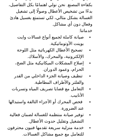
بكفاءة المصنع. نحن نولي اهتمامًا بكل التفاصيل، 
بدءًا من تشخيص الأعطال وصولًا إلى تشغيل 
الغسالة بشكل مثالي، لكي تستمتع بغسيل هادئ 
وفعال دون أي مشاكل.
خدماتنا:
صيانة كاملة لجميع أنواع غسالات وايت 
بوينت الأوتوماتيكية.
 تصحيح الأعطال الكهربائية مثل اللوحة 
الإلكترونية، والمحرك، والأسلاك.
إصلاح المشكلات الميكانيكية مثل الضخ، 
الحزام، وعمود الدوران.
 تنظيف وصيانة الجزء الداخلي من القدر 
والفلتر والأطراف المطاطية.
التعامل مع قضايا تصريف المياه وتسربات 
الأنابيب.
 فحص المحرك أو الأجزاء التالفة واستبدالها 
عند الضرورة.
توفير صيانة منتظمة للغسالة لضمان فعالية 
التشغيل وتقليل حدوث الأعطال.
خدمة منزلية سريعة تقدمها فنيون محترفون 
للتعامل مع جميع مشاكل الغسالات.