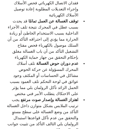
فقدان الاتصال الكهربائي فحص الأسلاك 
وإجراء التعديلات المطلوبة إعادة توصيل 
الأسلاك الكهربائية
توقف الغسالة عن العمل تمامًا
 قد يحدث 
بسبب عطل في المحرك نتيجة تلف الأجزاء 
الداخلية بسبب الاستخدام الخاطئ أو زيادة 
الحرارة مما يؤدي إلى احتراقه التأكد من أن 
السلك موصول بالكهرباء فحص مفتاح 
التشغيل التأكد من أن باب الغسالة مغلق 
بإحكام التحقق من جهاز حماية الكهرباء
عدم دوران حوض الغسالة
 تلف أسلاك 
المحرك المسؤولة عن حركة الحوض 
مشاكل في الحساسات أو المكثف وجود 
عوائق في لوحة التحكم تلف العمود بسبب 
الحمل الزائد تآكل الرولمان بلي مما يؤثر 
على الاحتكاك يتطلب الأمر فني مختص
اهتزاز الغسالة وإصدار صوت مرتفع 
يجب 
ترتيب الملابس بشكل متوازن داخل الغسالة 
التأكد من وضع الغسالة على سطح مستوٍ 
والتحقق من عدم تآكل قواعدها استبدال 
الرولمان بلي التالف التأكد من تثبيت جوانب 