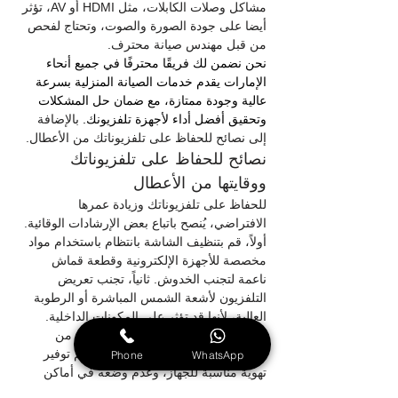
مشاكل وصلات الكابلات، مثل HDMI أو AV، تؤثر 
أيضا على جودة الصورة والصوت، وتحتاج لفحص 
من قبل مهندس صيانة محترف.
نحن نضمن لك فريقًا محترفًا في جميع أنحاء 
الإمارات يقدم خدمات الصيانة المنزلية بسرعة 
عالية وجودة ممتازة، مع ضمان حل المشكلات 
وتحقيق أفضل أداء لأجهزة تلفزيونك.
 بالإضافة 
إلى نصائح للحفاظ على تلفزيوناتك من الأعطال.
نصائح للحفاظ على تلفزيوناتك 
ووقايتها من الأعطال
للحفاظ على تلفزيوناتك وزيادة عمرها 
الافتراضي، يُنصح باتباع بعض الإرشادات الوقائية. 
أولاً، قم بتنظيف الشاشة بانتظام باستخدام مواد 
مخصصة للأجهزة الإلكترونية وقطعة قماش 
ناعمة لتجنب الخدوش. ثانياً، تجنب تعريض 
التلفزيون لأشعة الشمس المباشرة أو الرطوبة 
العالية، لأنها قد تؤثر على المكونات الداخلية.
ثالثًا، استخدم منظم جهد لحماية الجهاز من 
تقلبات التيار المفاجئة. رابعًا، من المهم توفير 
Phone
WhatsApp
تهوية مناسبة للجهاز، وعدم وضعه في أماكن 
مغلقة أو ضيقة بحيث لا ترتفع درجة حرارته. 