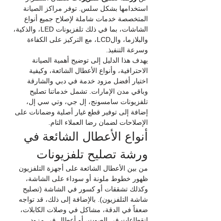
استخدامها بشكل سلس. توفر مراكز الصيانة 
المتخصصة خدمات شاملة لإصلاح جميع أنواع 
الشاشات، بما في ذلك تلفزيونات LED، والذكية، 
والبلازما، والLCD، مع التركيز على الكفاءة 
وسرعة التنفيذ.
يهدف هذا الدليل إلى توضيح أهمية الصيانة 
الاحترافية، وأنواع الأعطال الشائعة، وكيفية 
اختيار أفضل مزود خدمة في دبي والشارقة 
وباقي مدن الإمارات. تشمل خدماتنا تصليح 
تلفزيونات سامسونج، إل جي، وتي سي إل، 
إضافة إلى توفير قطع غيار أصلية وضمانات على 
الإصلاحات لضمان رضا العملاء التام.
أنواع الأعطال الشائعة في 
ورشة تصليح تلفزيونات
من بين الأعطال الشائعة على أجهزة التلفزيون 
ظهور خطوط ملونة أو سوداء على الشاشة، 
وكذلك تشققات أو كسور في الشاشة (تصليح 
شاشة التلفزيون). بالإضافة إلى ذلك، قد تواجه 
ضعفاً في الدقة، مشاكل في وصلات الكابلات، 
انقطاعات في الصوت، أو أعطال في مزود 