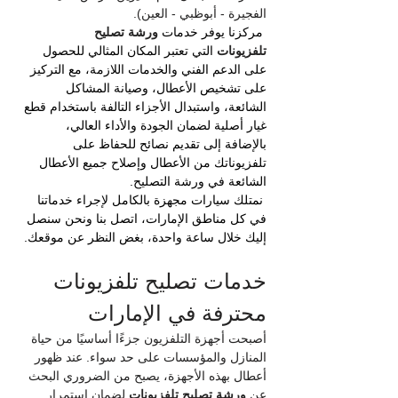
الفجيرة - أبوظبي - العين).
مركزنا يوفر خدمات 
ورشة تصليح 
تلفزيونات
التي تعتبر المكان المثالي للحصول 
على الدعم الفني والخدمات اللازمة، مع التركيز 
على تشخيص الأعطال، وصيانة المشاكل 
الشائعة، واستبدال الأجزاء التالفة باستخدام قطع 
غيار أصلية لضمان الجودة والأداء العالي، 
بالإضافة إلى تقديم نصائح للحفاظ على 
تلفزيوناتك من الأعطال وإصلاح جميع الأعطال 
الشائعة في ورشة التصليح.
نمتلك سيارات مجهزة بالكامل لإجراء خدماتنا 
في كل مناطق الإمارات، اتصل بنا ونحن سنصل 
إليك خلال ساعة واحدة، بغض النظر عن موقعك.
خدمات تصليح تلفزيونات 
محترفة في الإمارات
أصبحت أجهزة التلفزيون جزءًا أساسيًا من حياة 
المنازل والمؤسسات على حد سواء. عند ظهور 
أعطال بهذه الأجهزة، يصبح من الضروري البحث 
عن 
ورشة تصليح تلفزيونات
 لضمان استمرار 