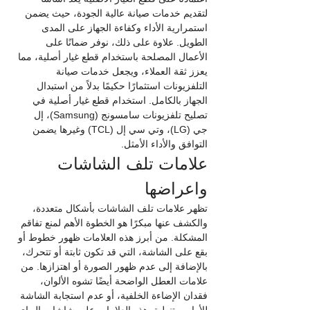
لتقديم خدمات صيانة عالية الجودة، حيث يضمن 
استمرارية الأداء وكفاءة الجهاز على المدى 
الطويل. علاوة على ذلك، نوفر ضمانًا على 
الأعمال المصلحة باستخدام قطع غيار أصلية، مما 
يعزز ثقة العملاء، ويجعل خدمات صيانة 
التلفزيونات استثمارًا حكيمًا بدلاً من استبدال 
الجهاز بالكامل. استخدام قطع غيار أصلية في 
تصليح تلفزيونات سامسونج (Samsung)، إل 
جي (LG)، وتي سي إل (TCL) وغيرها يضمن 
التوافق والأداء الأمثل.
علامات تلف الشاشات 
واعراضها
تظهر علامات تلف الشاشات بأشكال متعددة، 
والكشف عنها مبكرًا هو الخطوة الأهم لمنع تفاقم 
المشكلة. من أبرز هذه العلامات ظهور خطوط أو 
بقع على الشاشة، التي قد تكون ثابتة أو تتحرك، 
بالإضافة إلى عدم ظهور الصورة أو اهتزازها. من 
علامات العطل الواضحة أيضًا تشوه الألوان، 
فقدان الإضاءة الخلفية، أو عدم استجابة الشاشة 
للأوامر. تنطبق هذه العلامات على شاشات إل إي 