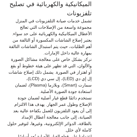
الميكانيكية والكهربائية في تصليح 
تلفزيونات
تشمل خدمات صيانة التلفزيونات في المنزل 
مجموعة واسعة من الإصلاحات التي تعالج 
الأعطال الميكانيكية والكهربائية على حد سواء. 
يعتبر إصلاح الشاشات المكسورة أو التالفة من 
أهم الطلبات، حيث يتم استبدال الشاشات التالفة 
بمهارة عالية داخل الإمارات.
نركز بشكل خاص على معالجة مشاكل الصورة 
والألوان، التي قد تظهر على هيئة خطوط أو بقع 
أو اهتزاز في الصورة. يشمل ذلك إصلاح شاشات 
إل إي دي (LED)، إل سي دي (LCD)، 
سمارت (Smart)، وبلازما (Plasma)، لضمان 
استعادة جودة الصورة الأصلية.
نستخدم دائمًا قطع غيار أصلية لضمان جودة 
الإصلاح وطول عمر الجهاز. يهدف هذا الالتزام 
إلى أن يعود التلفزيون للعمل بكفاءة عالية بعد 
الصيانة، إلى جانب معالجة أعطال الإمداد 
بالطاقة، الدوائر الإلكترونية، وغيرها، لتوفير حلول 
كاملة لأي خلل.
اعتمادنا على قطع الغيار الأصلية يُعد أساسًا 