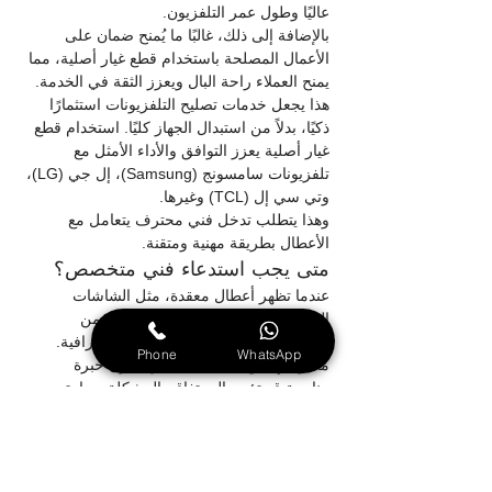
عاليًا وطول عمر التلفزيون.
بالإضافة إلى ذلك، غالبًا ما يُمنح ضمان على 
الأعمال المصلحة باستخدام قطع غيار أصلية، مما 
يمنح العملاء راحة البال ويعزز الثقة في الخدمة. 
هذا يجعل خدمات تصليح التلفزيونات استثمارًا 
ذكيًا، بدلاً من استبدال الجهاز كليًا. استخدام قطع 
غيار أصلية يعزز التوافق والأداء الأمثل مع 
تلفزيونات سامسونج (Samsung)، إل جي (LG)، 
وتي سي إل (TCL) وغيرها.
وهذا يتطلب تدخل فني محترف يتعامل مع 
الأعطال بطريقة مهنية ومتقنة.
متى يجب استدعاء فني متخصص؟
عندما تظهر أعطال معقدة، مثل الشاشات 
المكسورة أو مشكلات في العرض، فمن 
الضروري الاستعانة بخدمات صيانة احترافية. 
Phone
WhatsApp
محاولة إصلاح الأعطال الكبيرة بدون خبرة 
مناسبة قد تؤدي إلى تفاقم المشكلة وزيادة 
التكاليف.
تشمل هذه المشكلات ظهور خطوط أو بقع، أو 
عدم عرض الصورة على الإطلاق، أو اهتزاز 
الصورة المستمر. هذه العلامات تشير إلى تلف 