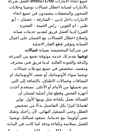
جميع انحاء الامارات 
0555171700
 أفضل شركة 
بالأمارات لصيانة اعطال غسالات
توشيبا وجلايات 
الصحون والمجففات معتمدون في جميع انحاء 
الامارات داخل (دبي – الشارقة – عجمان – أبو 
ظبي - ام القوين - راس الخيمة - الفجيرة - 
العين) لدينا أفضل فريق لتقديم خدمات صيانة 
وإصلاح اعطال الغسالات مع الضمان علي اعمال 
الصيانة وتوفير قطع الغيار الاصلية.
في شركتنا المتخصصة بصيانة 
غسالات 
توشيبا 
نقدم لك خدمة موثوقة تجمع بين السرعة 
والدقة والجودة العالية. لدينا فريق فني محترف 
ومعتمد، متخصص في جميع موديلات غسالات 
توشيبا سواء الأوتوماتيك أو نصف الأوتوماتيك او 
النشافات وغسالات الاطباق، بالإضافة إلى التي 
يتم تحميلها من الأمام أو الأعلى. نستخدم أحدث 
أجهزة الفحص وقطع غيار أصلية لضمان أن 
الغسالة تعمل بكفاءة مثل يومها الأول. نولي 
اهتمامًا كبيرًا بكل التفاصيل بدءًا من تشخيص 
العطل وحتى التشغيل النهائي، لأن راحتك وثقتك 
تعتبر أولويتنا. مع خدماتنا، ستعود غسالتك توشيبا 
للعمل بسلاسة وكفاءة ودقة كما كانت في البداية.