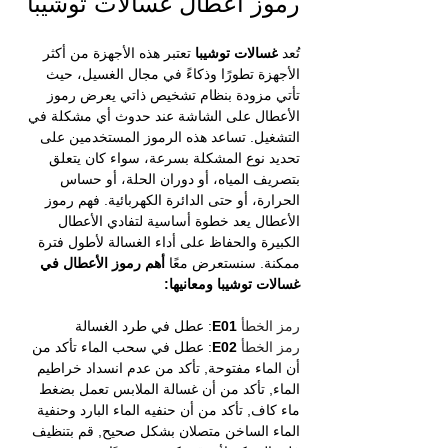
رموز اعطال غسالات
توشيبا
تُعد 
غسالات توشيبا
 تعتبر هذه الأجهزة من أكثر 
الأجهزة تطورًا وذكاءً في مجال الغسيل، حيث 
تأتي مزودة بنظام تشخيص ذاتي يعرض رموز 
الأعطال على الشاشة عند حدوث أي مشكلة في 
التشغيل. تساعد هذه الرموز المستخدمين على 
تحديد نوع المشكلة بسرعة، سواء كان يتعلق 
بتصريف المياه، أو دوران الحلة، أو حساس 
الحرارة، أو حتى الدائرة الكهربائية. فهم رموز 
الأعطال يعد خطوة أساسية لتفادي الأعطال 
الكبيرة والحفاظ على أداء الغسالة لأطول فترة 
ممكنة. سنستعرض معًا 
أهم رموز الأعطال في 
غسالات توشيبا ومعانيها:
رمز الخطأ 
E01
: عطل في طرد الغسالة
رمز الخطأ 
E02
: عطل في سحب الماء تأكد من 
أن الماء مفتوحة, تأكد من عدم انسداد خراطيم 
الماء, تأكد من أن غسالة الملابس تعمل بضغط 
ماء كاف, تأكد من أن حنفيه الماء البارد وحنفية 
الماء الساخن متصلان بشكل صحيح, قم بتنظيف 