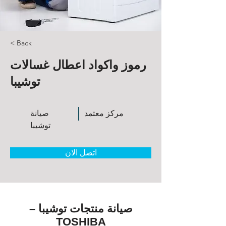
< Back
رموز واكواد اعطال غسالات
توشيبا
مركز معتمد
صيانة
توشيبا
اتصل الان
صيانة منتجات توشيبا –
TOSHIBA