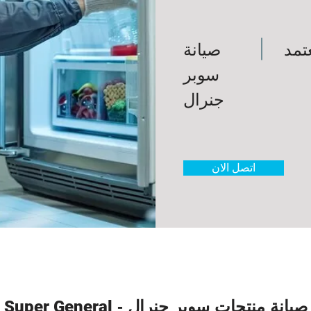
تمد
صيانة
سوبر
جنرال
اتصل الان
صيانة منتجات سوبر جنرال -
Super General