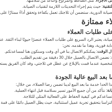
 الأجزاء
: مثل الضاغط والمراوح والتأكد من سلامتها.
تقنية
: حيث يتم إجراء التحديثات اللازمة لتقنيات الصيانة.
لصيانة الدورية، ستضمن أن ثلاجتك تعمل بكفاءة وتحقق أداءً ممتازًا على
ء ممتازة
على طلبات العملاء
ة، يعتبر الرد السريع على طلبات العملاء عنصرًا حيويًا لبناء الثقة. ع
بة فورية، وهذا ما نقدمه. نحن:
ل الوقت
: يمكنكم الاتصال بنا في أي وقت وسنكون هنا لمساعدتكم.
: نضمن الاتصال بالعميل خلال 30 دقيقة من تقديم الطلب.
لشخصية عندما قمت بالإبلاغ عن عطل في ثلاجتي، وقد كان الفريق يس
 بعد البيع عالية الجودة
ذا الحد! خدمة ما بعد البيع لدينا تضمن رضا العملاء، من خلال:
انة
: نتأكد من أن جميع الأمور تسير بسلاسة قبل انتهاء العملية.
نساعدكم في كيفية الحفاظ على الفعالية المثلى للثلاجة.
زامنا بتحقيق تجربة عميل استثنائية، حيث يظل العميل دائمًا على قمة أول