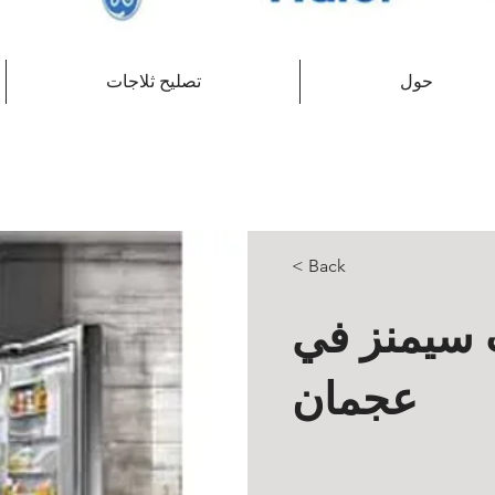
حول
تصليح ثلاجات
< Back
ت سيمنز في
عجمان