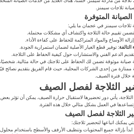
ك ثلاجة من ماركة سيمنز. حسنًا، هناك العديد من خدمات الصيانة الم
يانة ثلاجات سيمنز.
لصيانة المتوفرة
ثلاجات سيمنز في عجمان ما يلي:
يتضمن تقييم حالة الثلاجة واكتشاف أي مشكلات محتملة.
إزالة الأوساخ والمواد المتراكمة للحفاظ على كفاءة الأداء.
التالفة
: توفير قطع الغيار الأصلية لضمان استمرارية الجودة.
تقديم الدعم الفني والاستشارات حول كيفية الحفاظ على الثلاجة.
ة صيانة موثوقة تضمن لك الحفاظ على ثلاجتك في حالة مثالية. شخصيًا
متازة من إحدى الشركات المحلية، حيث قام الفريق بتقديم نصائح قيّم
ة خلال فترة الصيف.
ير الثلاجة لفصل الصيف
 الثلاجة، يأتي دور تحضيرها لاستقبال حرارة الصيف. يمكن أن تؤثر بع
وتساعدها في العمل بشكل مثالي خلال هذه الفترة.
 الثلاجة لفصل الصيف
تي يمكنك اتباعها لتحضير ثلاجتك:
 ابدأ بإزالة جميع المحتويات وتنظيف الأرفف والأسطح باستخدام محلول 