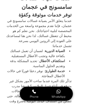
سامسونج في عجمان
توفر خدمات موثوقة وكفؤة
عندما يتعلق الأمر بصيانة غسالات سامسونج في 
عجمان، فإننا نقدم مجموعة واسعة من الخدمات 
المخصصة لتلبية احتياجاتك. نحن نعلم كم هو 
محبط أن تتعطل غسالتك، لذا نحن هنا لمساعدتك 
على العودة إلى الروتين اليومي بسرعة.
تشمل خدماتنا:
الصيانة الدورية
: لضمان أن تعمل غسالتك 
بكفاءة عالية وتجنب الأعطال المستقبلية.
استكشاف الأعطال
: تحديد المشكلة بدقة 
وتقديم الحلول المناسبة.
خدمة الطوارئ
: نوفر دعمًا فوريًا في حالات 
الأعطال المفاجئة.
تذكّر تلك المرة عندما ساءت الأمور بشكل غير 
متوقع في أثناء غسل الملابس؟ فريقنا مدرب 
بشكل احترافي للتعامل مع مثل هذه الحالات. 
نحن ملتزمون بتقديم خدمة سريعة وفعالة، حتى 
Phone
WhatsApp
تتمكن من استئناف حياتك اليومية بأسرع وقت 
ممكن.