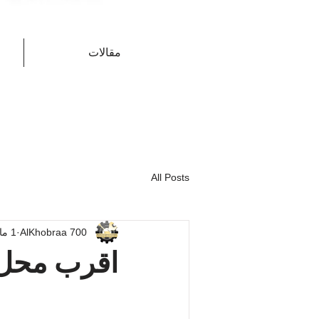
مقالات
All Posts
AlKhobraa 700
1 مايو
اقرب محل 