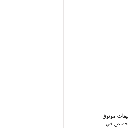
يفات
 موثوق 
تخصص في 