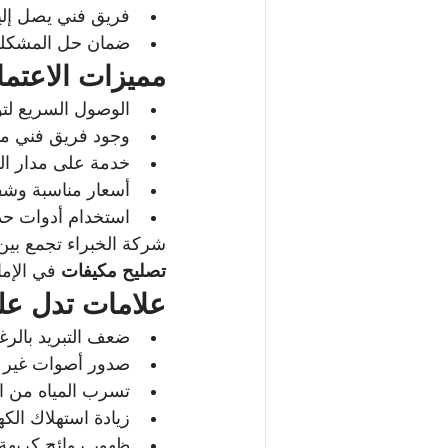
فريق فني يصل إل
ضمان حل المشكلة 
مميزات الاعتم
الوصول السريع لتو
وجود فريق فني م
خدمة على مدار ال
أسعار مناسبة وشف
استخدام أدوات حدي
شركة الخبراء تجمع بين 
تصليح مكيفات
 في الإم
علامات تدل عل
ضعف التبريد بالر
صدور أصوات غير طب
تسرب المياه من ا
زيادة استهلاك الكهر
ظهور روائح كريهة