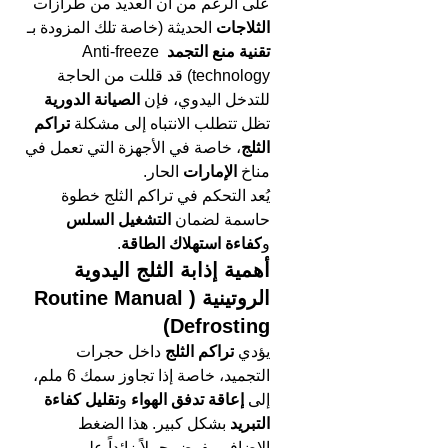
على الرغم من أن العديد من طرازات 
الثلاجات
 الحديثة (خاصة تلك المزودة بـ 
تقنية منع التجمد
 Anti-freeze 
technology) قد قللت من الحاجة 
للتدخل اليدوي، فإن 
الصيانة الدورية
تظل تتطلب الانتباه إلى مشكلة 
تراكم 
الثلج
، خاصة في الأجهزة التي تعمل في 
مناخ 
الإمارات
 الحار.
يُعد التحكم في تراكم الثلج خطوة 
حاسمة لضمان 
التشغيل السلس
و
كفاءة استهلاك الطاقة
.
أهمية إذابة الثلج اليدوية 
الروتينية (Routine Manual 
Defrosting)
يؤدي 
تراكم الثلج
 داخل حجرات 
التجميد، خاصة إذا تجاوز سمك 6 ملم، 
إلى 
إعاقة تدفق الهواء
 و
تقليل كفاءة 
التبريد
 بشكل كبير. هذا الضغط 
الإضافي يفرض حملاً زائداً على 