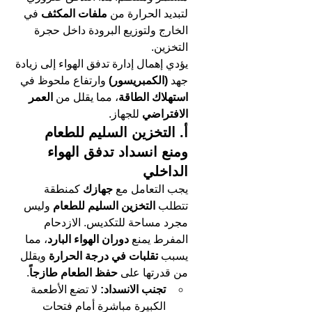
لتبديد الحرارة من 
ملفات المكثف
 في 
الخارج ولتوزيع البرودة داخل حجرة 
التخزين.
يؤدي إهمال إدارة تدفق الهواء إلى زيادة 
جهد 
(الكمبريسور)
 وارتفاع ملحوظ في 
استهلاك الطاقة
، مما يقلل من 
العمر 
الافتراضي
 للجهاز.
أ. التخزين السليم للطعام 
ومنع انسداد تدفق الهواء 
الداخلي
يجب التعامل مع 
جهازك 
كمنطقة 
تتطلب 
التخزين السليم للطعام
 وليس 
مجرد مساحة للتكديس. الازدحام 
المفرط يمنع 
دوران الهواء البارد
، مما 
يسبب 
تقلبات في درجة الحرارة
 ويقلل 
من قدرتها على 
حفظ الطعام طازجاً
.
تجنب الانسداد:
 لا تضع الأطعمة 
الكبيرة مباشرة أمام فتحات 