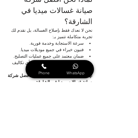
صيانة غسالات ميديا في 
الشارقة؟
نحن لا نعدك فقط بإصلاح الغسالة، بل نقدم لك 
تجربة متكاملة تتميز بـ:
سرعة الاستجابة وخدمة فورية.
فنيون خبراء في جميع موديلات ميديا.
ضمان معتمد على جميع عمليات التصليح.
شفافية تامة في الأسعار بدون أي تكاليف 
خفية.
Phone
WhatsApp
لهذا يثق بنا عملاؤنا ونفخر بأن نكون 
افضل شركة 
صيانة غسالات ميديا في الشارقة
.
خدمة عملاء متوفرة دائمًا
لأننا ندرك أن الأعطال قد تحدث في أي لحظة، 
وفرنا لك خدمة 
ابلاغ اعطال غسالات ميديا في 
الشارقة
 على مدار الساعة. فريق خدمة العملاء 
لدينا مدرب للرد السريع، وإرسال الفريق الفني 
إلى منزلك بدون أي تأخير.
نصائح مهمة للحفاظ على 