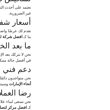
نعتمد على أحدث التق
غير الضرورية.
أسعار شف
نقدم لك عرضًا واضحً
بنا كـ 
افضل شركة لصي
ما بعد الخ
نحن لا نتركك بعد ال
في أفضل حالة ممكن
دعم فني ع
نحن متواجدون دائمًا
أنحاء الإمارات
 وسيتح
رضا العملا
نحن نسعى لبناء علاق
كـ 
افضل مركز لتصليح