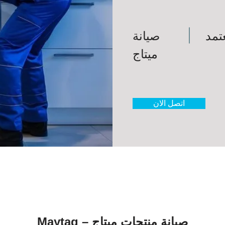
تمد
صيانة
ميتاج
اتصل الان
صيانة منتجات ميتاج – Maytag