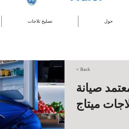
حول
تصليح ثلاجات
< Back
عتمد صيانة
اجات ميتاج