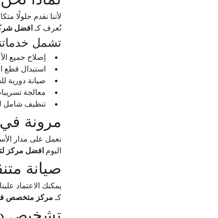
لأننا نقدم حلولًا م
نُعرف كـ 
افضل شركة 
تشمل خدماتنا
إصلاح جميع الأع
استبدال قطع الغ
صيانة دورية لل
معالجة تسريبات
تنظيف شامل للث
مرونة في 
نعمل على مدار الأسب
اليوم 
افضل مركز لتص
صيانة متنق
يمكنك الاعتماد علين
كـ 
مركز متخصص في ص
تشخيص دق