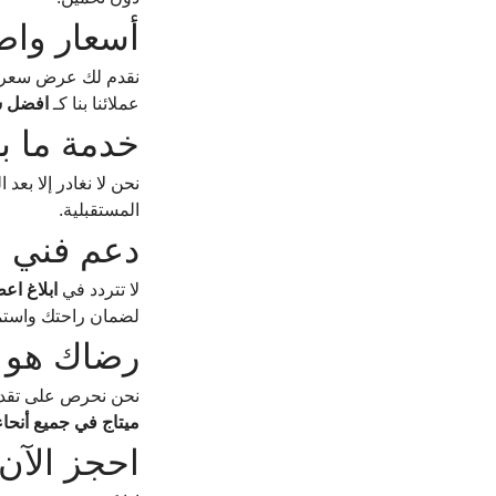
أسعار وا
نقدم لك عرض سعر وا
عملائنا بنا كـ 
افضل شر
خدمة ما بع
نحن لا نغادر إلا بعد
المستقبلية.
دعم فني م
لا تتردد في 
ابلاغ اع
لضمان راحتك واستم
رضاك هو أو
نحن نحرص على تقديم 
ميتاج في جميع أنحاء
احجز الآن