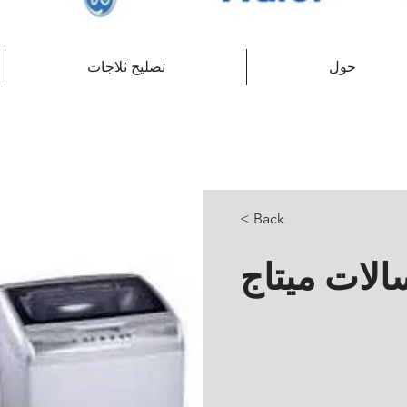
حول
تصليح ثلاجات
< Back
الات ميتاج