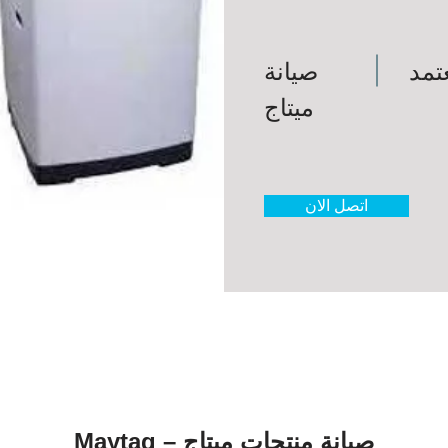
تمد
صيانة
ميتاج
اتصل الان
صيانة منتجات ميتاج – Maytag