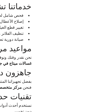
خدماتنا ت
فحص شامل لجمي
إصلاح الأعطال ا
تغيير قطع الغيار ا
تنظيف الفلاتر 
صيانة دورية تض
مواعيد مرن
نحن نقدر وقتك ونوفر 
غسالات ميتاج في جمي
جاهزون دائ
بفضل تجهيزاتنا المت
فنحن 
مركز متخصص ف
تقنيات حدي
نستخدم أحدث أدوات 
دون تخمين.