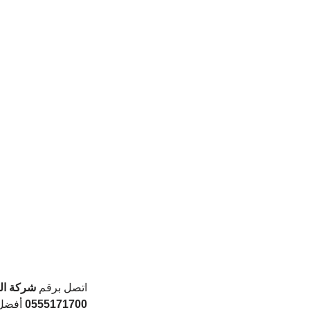
اتصل برقم 
شركة الخ
0555171700 
أفضل 