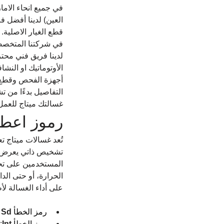
في جميع انحاء الاما
العين) لدينا أفضل 
قطع الغيار الاصلية.
في شركتنا المتخصصة
لدينا فريق فني محت
الأوتوماتيك او النشا
أجهزة الفحص وقطع غي
التفاصيل بدءًا من ت
غسالتك ميتاج للعمل 
رموز اعطا
تُعد غسالات ميتاج ت
تشخيص ذاتي يعرض ر
المستخدمين على تحد
الحرارة، أو حتى الد
على أداء الغسالة ل
رمز الخطأ 
Sd
 
رمز الخطأ 
Int
: