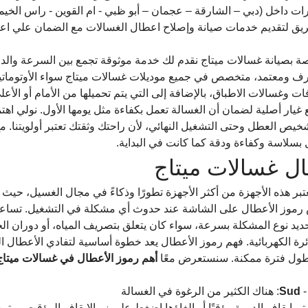
رات داخل (دبي – الشارقة – عجمان – أبو ظبي - ام القوين - راس الخيمة 
فريق لتقديم خدمات صيانة وإصلاح اعطال الغسالات مع الضمان علي اعما
 بصيانة غسالات ميتاج نقدم لك خدمة موثوقة تجمع بين السرعة والدقة 
رف ومعتمد، متخصص في جميع موديلات غسالات ميتاج سواء الأوتومات
فات وغسالات الاطباق، بالإضافة إلى التي يتم تحميلها من الأمام أو الأ
ار أصلية لضمان أن الغسالة تعمل بكفاءة مثل يومها الأول. نولي اهتمامً
شخيص العطل وحتى التشغيل النهائي، لأن راحتك وثقتك تعتبر أولويتنا. مع
بسلاسة وكفاءة ودقة كما كانت في البداية.
ل غسالات ميتاج 
عتبر هذه الأجهزة من أكثر الأجهزة تطورًا وذكاءً في مجال الغسيل، حيث 
موز الأعطال على الشاشة عند حدوث أي مشكلة في التشغيل. تساعد 
يد نوع المشكلة بسرعة، سواء كان يتعلق بتصريف المياه، أو دوران ال
ائرة الكهربائية. فهم رموز الأعطال يعد خطوة أساسية لتفادي الأعطال ا
أطول فترة ممكنة. سنستعرض معًا 
أهم رموز الأعطال في غسالات ميتاج 
-
Sud 
: هناك الكثير من الرغوة في الغسالة
 تم إيقاف الدورة مؤقتًا أو إلغاؤها اضغط على زر الإيقاف المؤقت مرتي