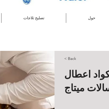
حول
تصليح ثلاجات
< Back
كواد اعطال
لات ميتاج