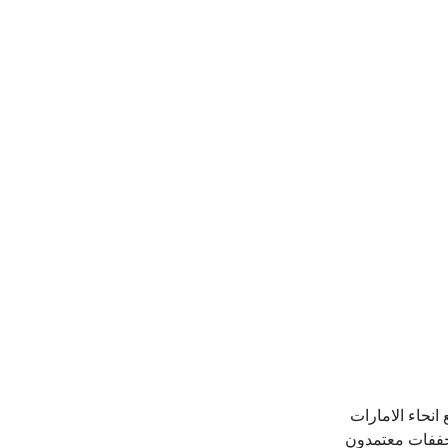
حاء الامارات 
جففات معتمدون 