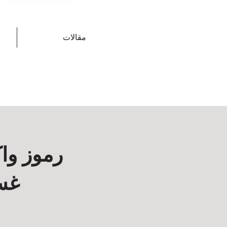
مقالات
رموز وا
غسا