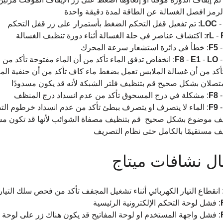
لرمز افصل الغسالة عن الطاقة لمدة دقيقة واحدة
-
LOC 
: تم تفعيل قفل التحكم الضغط بأستمرار على زر قفل التحكم
- 
rL 
: اكتشاف عناصر في حلة الغسالة أثناء دورة تنظيف الغسالة
-
F5 
: خطأ في دائرة استشعار سرعة المحرك
-
LO 
- 
E1 
- 
F8 
: انخفاض تدفق الماء تأكد من أن الماء مفتوحة تأكد من 
أكد من أن غسالة الملابس تعمل بضغط ماء كاف تأكد من أن حنفية الماء 
تصلان بشكل صحيح قم بتنظيف فلتر الشبكة لأنه قد يكون مسدودًا
-
F8 
: مشكلة في درج المسحوق تأكد من عدم انسداد درج المنظف
-
F9 
: الماء لا يتصرف او يتصرف ببطئ تأكد من عدم انسداد خرطوم الت
 موضوع بشكل صحيح  قم بتنظيف مصفاة الشوائب لأنها قد تكون مسد
 مستقيمًا بالكامل حتى نظام التصريف
ل نشافات ميتاج
 انقطاع التيار الكهربائي أثناء تشغيل المجفف تأكد من فحص سلك التيار 
: فشل لوحة التحكم الإلكترونية الرئيسية
: فشل واجهة المستخدم او لوحة المفاتيح قد يكون هناك زر على لوحة ا