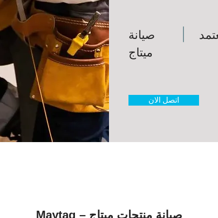
تمد
صيانة
ميتاج
اتصل الان
صيانة منتجات ميتاج – Maytag