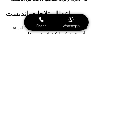
رموز اعطال ثلاجات انديست
Phone
WhatsApp
تتميز 
ثلاجات انديست
 بتقنيات انديست الحديثة 
وأنظمة التحكم الذكية التي تسهل على 
المستخدم اكتشاف الأعطال بسرعة من خلال 
الرموز التي تظهر على الشاشة الرقمية. هذه 
الرموز ليست مجرد تنبيهات، بل هي وسيلة ذكية 
من انديست لإبلاغك بنوع العطل بدقة، سواء كان 
في نظام التبريد، أو المستشعرات، أو الضاغط، 
أو حتى في الدائرة الكهربائية. فهم معاني رموز 
الأعطال يساعدك على تحديد المشكلة مبكرًا 
وتفادي تلف المكونات أو توقف التبريد المفاجئ. 
في هذا المقال، سنتناول
 أهم رموز الأعطال في 
ثلاجات انديست ومعانيها:
رمز الخطأ 
E0
: مشكلة في جهاز صنع الثلج
رمز الخطأ 
E1
: مشكلة في الثلاجة
رمز الخطأ 
E2
: مشكلة في مستشعر 
الفريزر