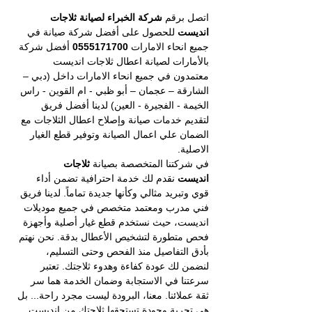
اتصل برقم 
شركة الخبراء لصيانة ثلاجات 
انديست
 للحصول على أفضل شركة صيانة في 
جميع انحاء الامارات 
0555171700
 أفضل شركة 
بالأمارات لصيانة اعطال ثلاجات انديست 
معتمدون في جميع انحاء الامارات داخل (دبي – 
الشارقة – عجمان – أبو ظبي - ام القوين - راس 
الخيمة - الفجيرة - العين) لدينا أفضل فريق 
لتقديم خدمات صيانة وإصلاح اعطال الثلاجات مع 
الضمان علي اعمال الصيانة وتوفير قطع الغيار 
الاصلية.
في شركتنا المتخصصة بصيانة 
ثلاجات 
انديست 
نقدم لك خدمة احترافية تضمن أداء 
قوي وتبريد مثالي وكأنها جديدة تماماً. لدينا فريق 
فني مدرب ومعتمد متخصص في جميع موديلات 
انديست، حيث نستخدم قطع غيار أصلية وأجهزة 
فحص متطورة لتشخيص الأعطال بدقة. نحن نهتم 
بأدق التفاصيل منذ الفحص وحتى التسليم، 
لنضمن لك عودة كفاءة وهدوء ثلاجتك. تعتبر 
سرعتنا في الاستجابة وضمان الخدمة هما سر 
ثقة عملائنا. معنا، البرودة ليست مجرد راحة... بل 
هي تجربة وجودة تستحقها ثلاجتك من انديست.