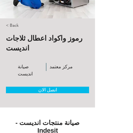
< Back
رموز واكواد اعطال ثلاجات
انديست
مركز معتمد
صيانة
انديست
اتصل الان
صيانة منتجات انديست -
Indesit