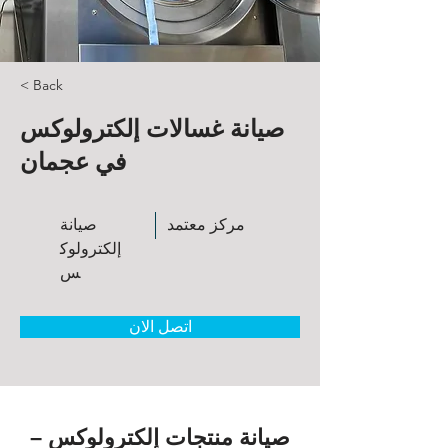
< Back
صيانة غسالات إلكترولوكس
في عجمان
مركز معتمد
صيانة
إلكترولوك
س
اتصل الان
صيانة منتجات إلكترولوكس –