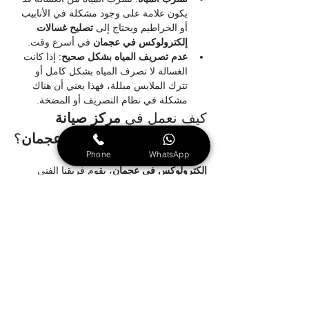
يكون علامة على وجود مشكلة في الأنابيب 
أو الخراطيم ويحتاج إلى 
تصليح غسالات 
إلكترولوكس في عجمان
 في أسرع وقت.
عدم تصريف المياه بشكل صحيح
: إذا كانت 
الغسالة لا تصرف المياه بشكل كامل أو 
تترك الملابس مبللة، فهذا يعني أن هناك 
مشكلة في نظام التصريف أو المضخة.
كيف نعمل في 
مركز صيانة 
غسالات إلكترولوكس في عجمان
؟
Phone
WhatsApp
عند تواصلك مع 
مركز صيانة غسالات 
إلكترولوكس في عجمان
، يقوم فريقنا الفني 
بالتوجه إلى مكانك لتشخيص العطل بدقة وتقديم 
الحل المناسب بأسرع وقت. نحن نستخدم أفضل 
المعدات والتقنيات الحديثة لضمان صيانة عالية 
الجودة، كما نحرص على استخدام قطع الغيار 
الأصلية للحفاظ على كفاءة الغسالة.
كيفية طلب خدمة الصيانة؟
إذا كنت بحاجة إلى 
صيانة غسالات إلكترولوكس 
في عجمان
 أو 
تصليح غسالات إلكترولوكس في 
عجمان
، يمكنك الاتصال بنا مباشرة و
ابلاغ اعطال 