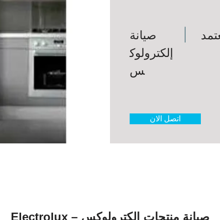
تمد
صيانة
إلكترولوك
س
اتصل الان
صيانة منتجات إلكترولوكس – Electrolux