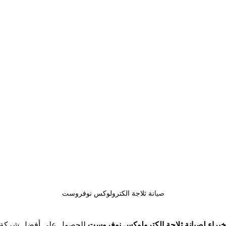
صيا
نة ثلاجة الكترولوكس نوفروست
براء لصيانة ثلاجة الكترولوكس نوفروست
 للحصول على أفضل شركة ص