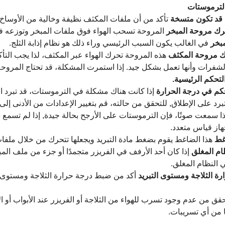
لترموستات
قد تكون متسخة
 تأكد من أن ملفات المكثف نظيفة وخالية من الأوساخ.
ك مروحة المبخر 
المروحة تسحب الهواء فوق ملفات المبخر وتوزعه في
بخر 
في الغالب يكون السبب الرئيسي وراء ذلك هو نظام إذابة الثلج.
مروحة المكثف 
هذه المروحة تحرك الهواء عبر المكثف، لذا يجب التأ
شفرات وأنها تعمل بشكل جيد. إذا استمرت المشكلة، قد تحتاج المروحة
تحكم الرئيسية.
كم في درجة الحرارة 
إذا كانت هناك مشكلة في الترموستات، قد تبرد ال
برد على الإطلاق, للتحقق من حالته، قم بتغيير الإعدادات من الأدنى إلى ا
ا سمعت صوتًا، فإن الترموستات على الأرجح بحالة جيدة, إذا لم تسمع شي
هاز قياس متعدد.
ط 
هذا الضاغط يقوم بضغط مادة التبريد ويجعلها تتحرك من خلال ملفات
م المغلق 
إذا كان أحد الأرفف في الفريزر متجمدًا أو جزء من ملف الم
النظام المغلق.
 الثلاجة ومستوى التبريد 
أكد من ضبط درجة حرارة الثلاجة ومستوى ا
قق من عدم وجود تسرب للهواء من الثلاجة أو الفريزر عند الأبواب أو ال
 من أي تسريبات.