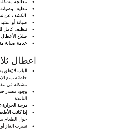
معالجة مشكلة ض
تنظيف وصيانة ا
 الكشف عن تسرب غاز الفريون ومعالجة المشكلة، ثم إعادة شحنه بالكمية المناسبة.
صيانة أو استبدا
تنظيف كامل للث
صلاح الأعطال ال
خدمة صيانة من
اعطال ثل
الباب لا يُغلق 
خاطئة تمنع الإغ
مشكلة في مفص
وجود مصدر حرار
النافذة
درجة الحرارة 
إذا كانت الأطع
حول الطعام بش
تسرب الغاز أو