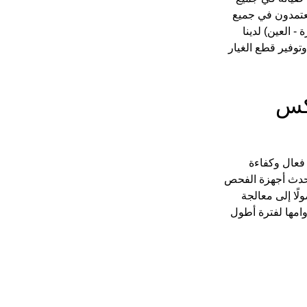
عتمدون في جميع 
- العين) لدينا 
وفير قطع الغيار 
كس 
فعال وكفاءة 
حدث أجهزة الفحص 
ًا إلى معالجة 
امها لفترة أطول 