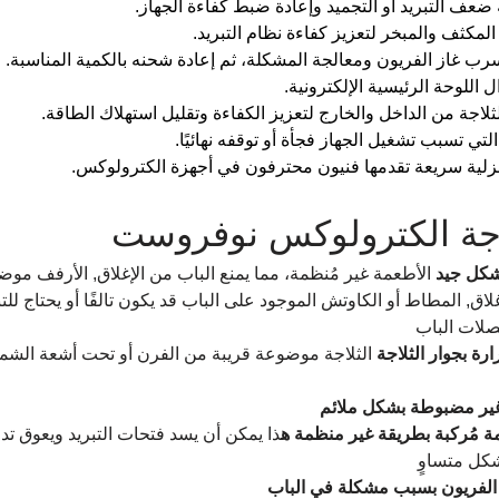
عف التبريد أو التجميد وإعادة ضبط كفاءة الجهاز.
لمكثف والمبخر لتعزيز كفاءة نظام التبريد.
ل اللوحة الرئيسية الإلكترونية.
لاجة من الداخل والخارج لتعزيز الكفاءة وتقليل استهلاك الطاقة.
تي تسبب تشغيل الجهاز فجأة أو توقفه نهائيًا.
زلية سريعة تقدمها فنيون محترفون في أجهزة الكترولوكس.
اجة الكترولوكس نوفروست
بشكل جيد 
الأطعمة غير مُنظمة، مما يمنع الباب من الإغلاق, الأرفف مو
لاق, المطاط أو الكاوتش الموجود على الباب قد يكون تالفًا أو يحتاج لل
لات الباب
ة بجوار الثلاجة 
الثلاجة موضوعة قريبة من الفرن أو تحت أشعة الشم
غير مضبوطة بشكل ملائم
مة مُركبة بطريقة غير منظمة ه
ذا يمكن أن يسد فتحات التبريد ويعوق تدفق
كل متساوٍ
 الفريون بسبب مشكلة في الباب