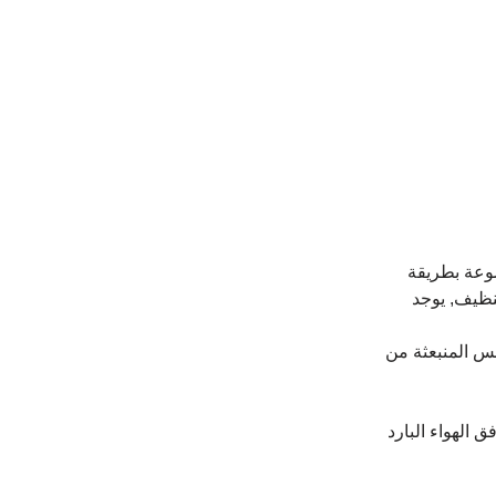
ضوعة بطريقة 
تنظيف, يوجد 
س المنبعثة من 
 الهواء البارد 