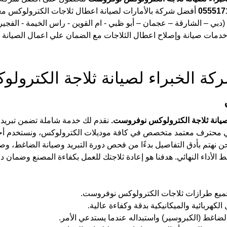
055517
 أفضل شركة بالأمارات لصيانة اعطال ثلاجات الكترولوكس م
(دبي – الشارقة – عجمان – أبو ظبي - ام القوين - راس الخيمة - الفجيرة 
دمات صيانة وإصلاح اعطال الثلاجات مع الضمان علي اعمال الصيانة وت
ة الخبراء لصيانة ثلاجة الكترولو
صيانة ثلاجة الكترولوكس نوفروست.
 نقدم لك خدمة شاملة تضمن تبريد 
فني محترف معتمد متخصص في كافة موديلات الكترولوكس، ونستخدم أ
ن نهتم بأدق التفاصيل بدءًا من فحص دورة التبريد وصيانة الضاغط، وصول
لأداء النهائي. هدفنا هو إعادة ثلاجتك للعمل بكفاءة المصنع وضمان دو
جميع طرازات ثلاجات الكترولوكس نوفروست.
لكهربائية والميكانيكية بدقة وكفاءة عالية.
اغط (الكبروسير) واستبداله عندما يستدعي الأمر.