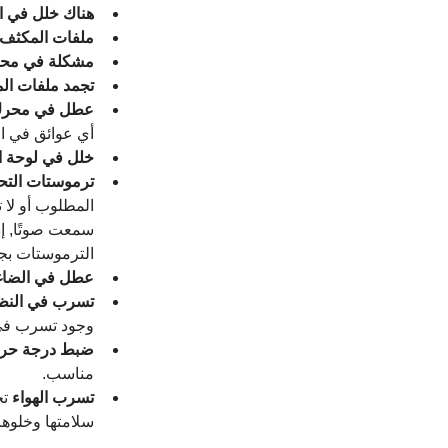
هناك خلل في ا
ملفات المكثف 
مشكلة في محر
تجمد ملفات الم
عطل في محرك 
أي عوائق في ال
خلل في لوحة ال
ترموستات التح
المطلوب أو لا ت
سمعت صوتًا, إذ
الترموستات بج
عطل في الضاغ
تسرب في النظا
وجود تسرب في 
ضبط درجة حرارة
مناسب.
تسرب الهواء 
تح
سلامتها وخلوها