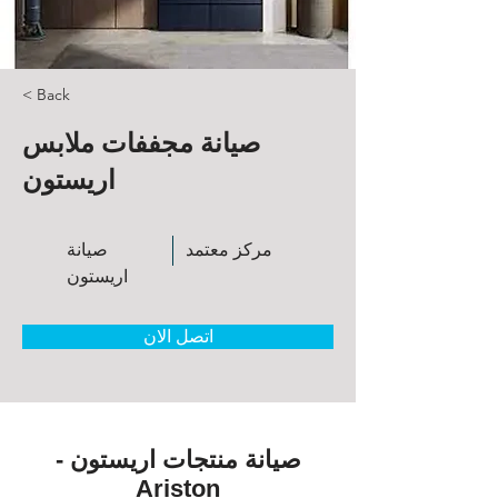
< Back
صيانة مجففات ملابس
اريستون
مركز معتمد
صيانة
اريستون
اتصل الان
صيانة منتجات اريستون -
Ariston