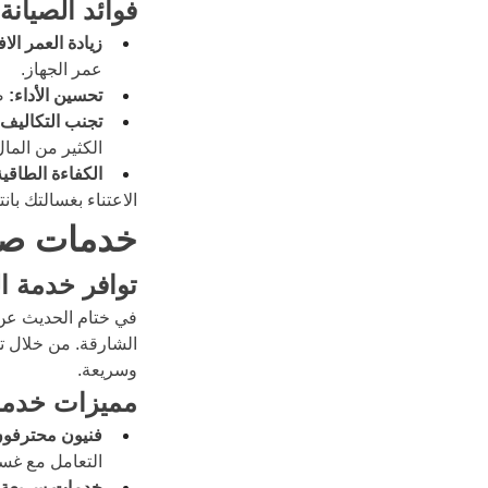
فوائد الصيانة
زيادة العمر الا
عمر الجهاز.
تحسين الأداء:
 ص
تجنب التكاليف ا
الكثير من المال
الكفاءة الطاقية
الاعتناء بغسالتك با
خدمات صيا
توافر خدمة ال
في ختام الحديث عن 
الشارقة. من خلال تج
وسريعة.
مميزات خدما
فنيون محترفون
التعامل مع غس
خدمات سريعة: