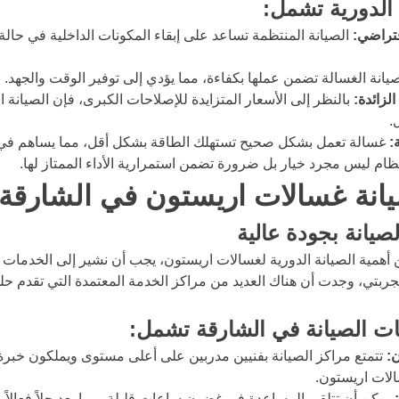
 الدورية تشمل:
فتراضي:
 الصيانة المنتظمة تساعد على إبقاء المكونات الداخلية في حالة
يانة الغسالة تضمن عملها بكفاءة، مما يؤدي إلى توفير الوقت والجهد.
لزائدة:
 بالنظر إلى الأسعار المتزايدة للإصلاحات الكبرى، فإن الصيانة ال
.
:
 غسالة تعمل بشكل صحيح تستهلك الطاقة بشكل أقل، مما يساهم في تق
نتظام ليس مجرد خيار بل ضرورة تضمن استمرارية الأداء الممتاز لها.
نة غسالات اريستون في الشارقة
صيانة بجودة عالية
أهمية الصيانة الدورية لغسالات اريستون، يجب أن نشير إلى الخدمات ا
ربتي، وجدت أن هناك العديد من مراكز الخدمة المعتمدة التي تقدم حلو
ت الصيانة في الشارقة تشمل:
:
 تتمتع مراكز الصيانة بفنيين مدربين على أعلى مستوى ويملكون خبر
الات اريستون.
 يمكن أن تتلقى المساعدة في غضون ساعات قليلة، مما يعد حلاً فعالاً ع