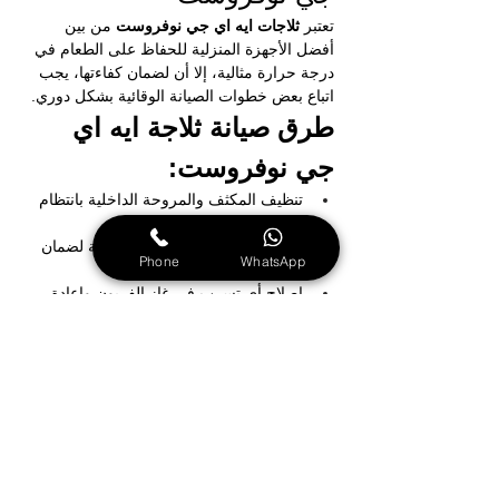
تعتبر 
ثلاجات ايه اي جي نوفروست 
من بين 
أفضل الأجهزة المنزلية للحفاظ على الطعام في 
درجة حرارة مثالية، إلا أن لضمان كفاءتها، يجب 
اتباع بعض خطوات الصيانة الوقائية بشكل دوري.
طرق صيانة ثلاجة ايه اي 
جي نوفروست:
تنظيف المكثف والمروحة الداخلية بانتظام 
لضمان توفير تهوية جيدة.
فحص الضاغط والدارات الكهربائية لضمان 
Phone
WhatsApp
عملها بشكل سليم.
إصلاح أي تسرب في غاز الفريون وإعادة 
تعبئته عند الضرورة.
التحقق من أن لوحة التحكم الإلكترونية 
تعمل بشكل سليم.
إصلاح الأعطال الميكانيكية مثل توقف 
المراوح أو انسداد المجاري على الفور.
طرق الحفاظ على ثلاجة ايه 
اي جي نوفروست