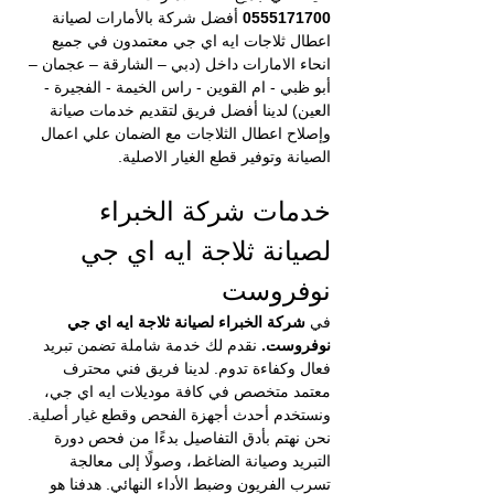
0555171700
 أفضل شركة بالأمارات لصيانة 
اعطال ثلاجات ايه اي جي معتمدون في جميع 
انحاء الامارات داخل (دبي – الشارقة – عجمان – 
أبو ظبي - ام القوين - راس الخيمة - الفجيرة - 
العين) لدينا أفضل فريق لتقديم خدمات صيانة 
وإصلاح اعطال الثلاجات مع الضمان علي اعمال 
الصيانة وتوفير قطع الغيار الاصلية.
خدمات شركة الخبراء 
لصيانة ثلاجة ايه اي جي 
نوفروست
في 
شركة الخبراء لصيانة ثلاجة ايه اي جي 
نوفروست.
 نقدم لك خدمة شاملة تضمن تبريد 
فعال وكفاءة تدوم. لدينا فريق فني محترف 
معتمد متخصص في كافة موديلات ايه اي جي، 
ونستخدم أحدث أجهزة الفحص وقطع غيار أصلية. 
نحن نهتم بأدق التفاصيل بدءًا من فحص دورة 
التبريد وصيانة الضاغط، وصولًا إلى معالجة 
تسرب الفريون وضبط الأداء النهائي. هدفنا هو 