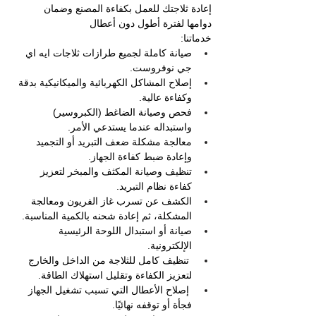
إعادة ثلاجتك للعمل بكفاءة المصنع وضمان 
دوامها لفترة أطول دون أعطال 
خدماتنا:
صيانة كاملة لجميع طرازات ثلاجات ايه اي 
جي نوفروست.
إصلاح المشاكل الكهربائية والميكانيكية بدقة 
وكفاءة عالية.
فحص وصيانة الضاغط (الكبروسير) 
واستبداله عندما يستدعي الأمر.
معالجة مشكلة ضعف التبريد أو التجميد 
وإعادة ضبط كفاءة الجهاز. 
تنظيف وصيانة المكثف والمبخر لتعزيز 
كفاءة نظام التبريد.
الكشف عن تسرب غاز الفريون ومعالجة 
المشكلة، ثم إعادة شحنه بالكمية المناسبة.
صيانة أو استبدال اللوحة الرئيسية 
الإلكترونية.
 تنظيف كامل للثلاجة من الداخل والخارج 
لتعزيز الكفاءة وتقليل استهلاك الطاقة.
 إصلاح الأعطال التي تسبب تشغيل الجهاز 
فجأة أو توقفه نهائيًا.