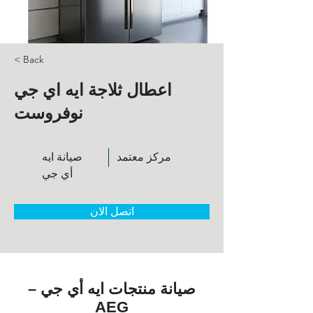
< Back
اعطال ثلاجة ايه اي جي
نوفروست
مركز معتمد
صيانة ايه
أي جي
اتصل الان
صيانة منتجات ايه أي جي –
AEG