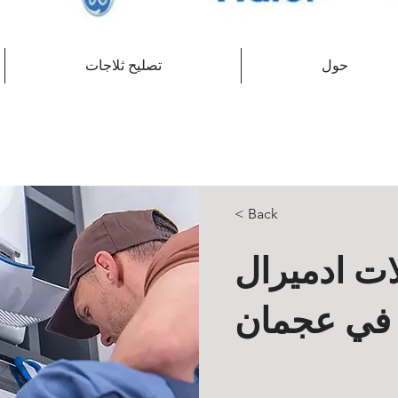
حول
تصليح ثلاجات
< Back
ات ادميرال
في عجمان