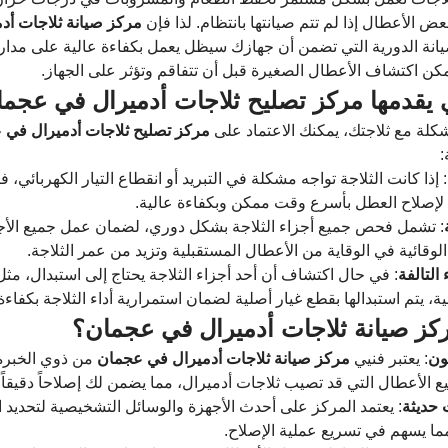
الأعطال إذا لم تتم صيانتها بانتظام. لذا فإن 
مركز صيانة ثلاجات أد
يانة الدورية التي تضمن أن جهازك سيظل يعمل بكفاءة عالية على مدار
مكن اكتشاف الأعطال الصغيرة قبل أن تتفاقم وتؤثر على الجهاز.
 يقدمها مركز تصليح ثلاجات أدميرال في عجما
كلة مع ثلاجتك، يمكنك الاعتماد على 
مركز تصليح ثلاجات أدميرال في 
:
: إذا كانت الثلاجة تواجه مشكلة في التبريد أو انقطاع التيار الكهربائي، 
لإصلاح العطل بأسرع وقت ممكن وبكفاءة عالية.
: تشمل فحص جميع أجزاء الثلاجة بشكل دوري، لضمان عمل جميع الأجزا
لوقائية في الوقاية من الأعطال المستقبلية وتزيد من عمر الثلاجة.
التالفة
: في حال اكتشاف أن أحد أجزاء الثلاجة يحتاج إلى استبدال، مثل
ئية، يتم استبدالها بقطع غيار أصلية لضمان استمرارية أداء الثلاجة بكفاءة
مركز صيانة ثلاجات أدميرال في عجمان؟
ون
: يعتبر فنيي 
مركز صيانة ثلاجات أدميرال في عجمان
 من ذوي الخبرة
ع الأعطال التي قد تصيب ثلاجات أدميرال، مما يضمن لك إصلاحاً دقيقاً و
 حديثة
: يعتمد المركز على أحدث الأجهزة والوسائل التشخيصية لتحديد 
ا يسهم في تسريع عملية الإصلاح.