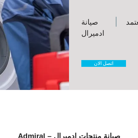
تمد
صيانة
ادميرال
اتصل الان
صيانة منتجات ادميرال – Admiral