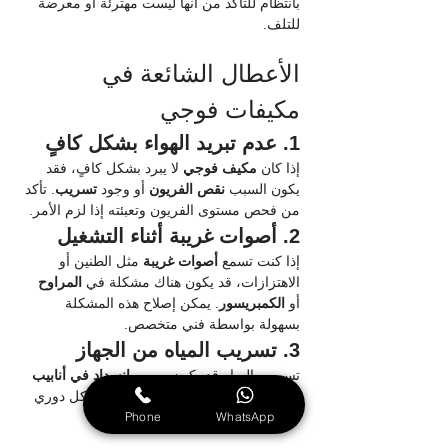
بانتظام للتأكد من أنها ليست مهترئة أو معرضة 
للتلف.
الأعطال الشائعة في 
مكيفات فوجي
1. عدم تبريد الهواء بشكل كافٍ
إذا كان 
مكيف فوجي
 لا يبرد بشكل كافٍ، فقد 
يكون السبب 
نقص الفريون
 أو وجود 
تسريب
. تأكد 
من فحص مستوى الفريون وتعبئته إذا لزم الأمر.
2. أصوات غريبة أثناء التشغيل
إذا كنت تسمع 
أصوات غريبة
 مثل الطنين أو 
الاهتزازات، قد يكون هناك مشكلة في 
المراوح
أو 
الكمبريسور
. يمكن إصلاح هذه المشكلة 
بسهولة بواسطة فني متخصص.
3. تسريب المياه من الجهاز
تسريب المياه قد يكون بسبب 
انسداد في أنابيب 
التصريف
. تأكد من تنظيف الأنابيب بشكل دوري 
Phone
WhatsApp
لتجنب هذه المشكلة.