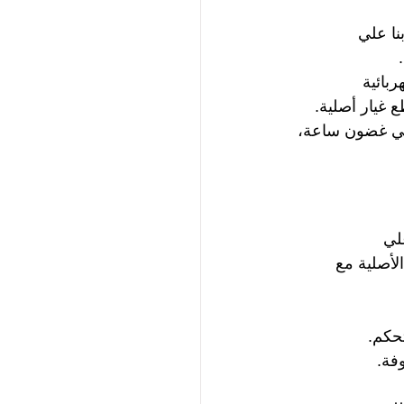
نا علي 
بائية 
 غيار أصلية.
 في غضون ساعة، 
لي 
أصلية مع 
حكم.
فة.