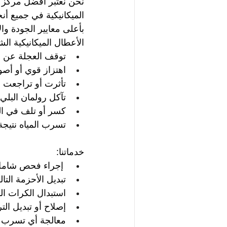
نحن نعتبر أفضل مركز 
الميكانيكية في جميع أ
بأعلى معايير الجودة وال
الأعطال الميكانيكية الش
توقف العجلة عن ال
اهتزاز قوي أو أصو
تأثرت أو تراجعت ا
تآكل رولمان البل
كسر أو تلف في ال
تسرب المياه نتيجة 
خدماتنا:
إجراء فحص شامل ل
تبديل الأحزمة التا
استبدال الكرات ال
إصلاح أو تبديل الت
معالجة أي تسرب ن