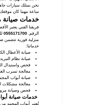
نحن نمتلك سيارات جاهز
ساعة مهما كان موقعك.
خدمات صيانة م
فريقنا الفني يعتبر الأف
الرقم.
 0555171700 
لل
منزلية فورية تتضمن ضما
خدماتنا: 
صيانة الأعطال الكهر
صيانة نظام التبري
فحص واستبدال الت
معالجة تسرب الغا
صيانة أبواب المجم
معالجة مشكلات الت
فحص وصيانة مروحة
 خدمات صيانة أبوا
تُعتبر أبواب المجمد من 