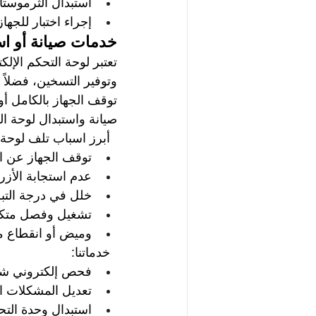
استبدال الثرموستا
إجراء اختبار للجها
خدمات صيانة أو است
تعتبر لوحة التحكم الإل
وتوفير التسخين، فضلاً
توقف الجهاز بالكامل أ
صيانة واستبدال لوحة الت
أبرز اسباب تلف لوحة 
توقف الجهاز عن ا
عدم استجابة الأزرا
خلل في درجة التبري
تشغيل وفصل متك
وميض أو انقطاع مف
خدماتنا:
فحص إلكتروني شا
تعديل المشكلات ال
استبدال وحدة التح