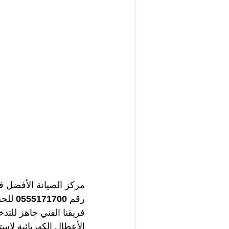
مركز الصيانة الأفضل 
رقم 
0555171700 
للح
فريقنا الفني جاهز للت
الأعطال الكهربائية لاست