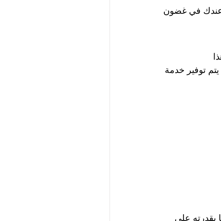
ن عندك في غضون 
ا 
تم توفير خدمة 
ا بقدرته على 