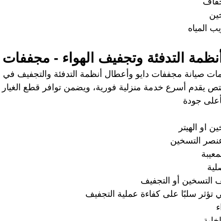
جفاف 
ين 
 المياه 
ظمة التدفئة وتجفيف الهواء - مجففات د
ت صيانة مجففات دايو وأعطال أنظمة التدفئة والتجفيف في جم
ختص يقدم أسرع خدمة منزلية فورية، ويضمن توافر قطع الغيار ا
بأعلى جودة
 او الهيتر 
صر التسخين 
معيبة
لية
التسخين أو التجفيف 
ي تؤثر سلبًا على كفاءة عملية التجفيف
  
خلية