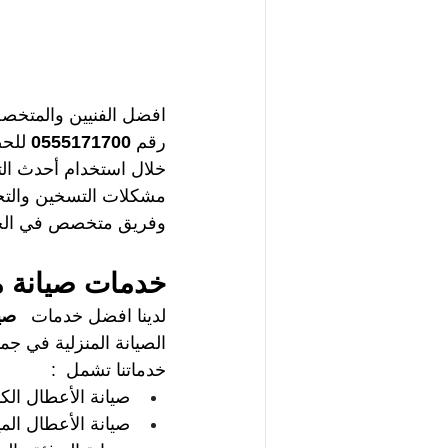
افضل الفنيين والمتخص
رقم 
0555171700 
للح
خلال استخدام أحدث التق
مشكلات التسخين والتجف
وفريق متخصص في الخدما
خدمات صيانة م
لدينا افضل خدمات 
  صي
الصيانة المنزلية في جم
خدماتنا تشمل  :   
صيانة الأعطال الكه
صيانة الأعطال المي