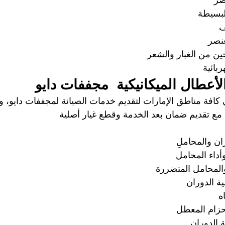
صر  
لبسيطة
ف  
عنصر 
ين من الغبار والشعر
ربائية
أعطال الميكانيكية 
 مجففات دايو
كافة مناطق الإمارات لتقديم خدمات الصيانة لمجففات دايو، 
 مع تقديم ضمان بعد الخدمة وقطع غيار أصلية
ن والمحاملِ  
داء المحامل
المحامل المتضررة 
ة الدوران  
ه 
حزام المعطل
 الدوران