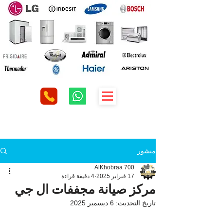
منشور
AlKhobraa 700
17 فبراير 2025
4 دقيقة قراءة
مركز صيانة مجففات ال جي
تاريخ التحديث:
6 ديسمبر 2025