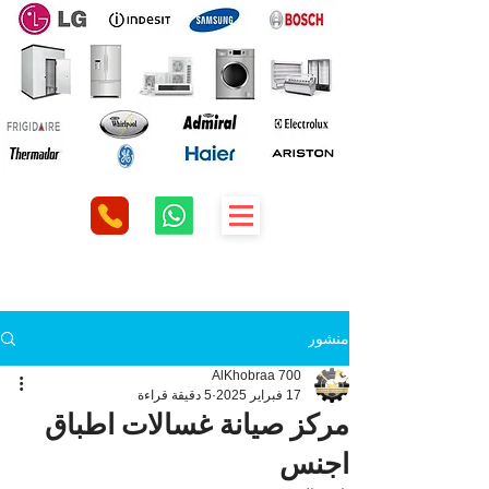
منشور
AlKhobraa 700
17 فبراير 2025
5 دقيقة قراءة
مركز صيانة غسالات اطباق
اجنس