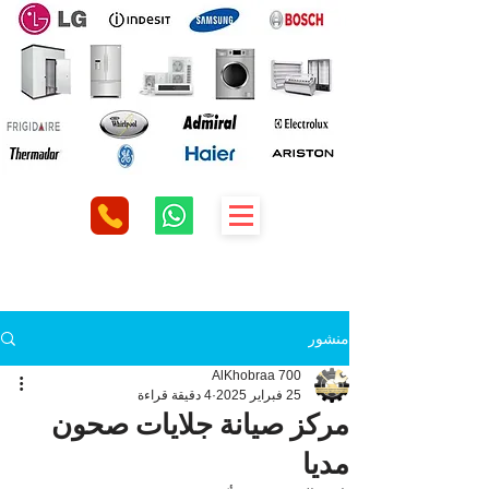
منشور
AlKhobraa 700
25 فبراير 2025
4 دقيقة قراءة
مركز صيانة جلايات صحون
مديا