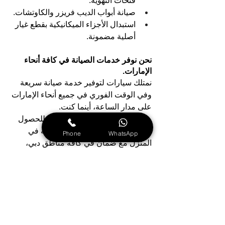
فتحات التهوية.
صيانة أبواب الديب فريزر والكاوتشات.
استبدال الأجزاء الميكانيكية بقطع غيار 
أصلية مضمونة.
نحن نوفر خدمات الصيانة في كافة أنحاء 
الإمارات.
نمتلك سيارات لتوفير خدمة صيانة سريعة 
وفي الوقت الفوري في جميع أنحاء الإمارات 
على مدار الساعة، أينما كنت.
مركز صيانة ثلاجات دايو في دبي: للحصول 
على أفضل خدمات الصيانة الفورية في 
Phone
WhatsApp
المنزل مع ضمان في كافة مناطق دبي، 
لدينا فريق احترافي متخصّص في كشف 
المشكلات وصيانة الأعطال المنزلية.
مركز صيانة ثلاجات دايو في الشارقة: نقدم 
خدمة عملاء متميزة، خبرات فنية عالية، 
قطع غيار أصلية، خدمات شاملة، سرعة 
واحترافية، وفريق رائع لتلبية احتياجات كافة 