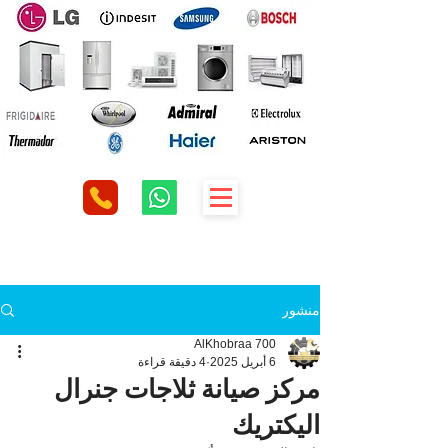
منشور
AlKhobraa 700
6 أبريل 2025
4 دقيقة قراءة
مركز صيانة ثلاجات جنرال
اليكتريك