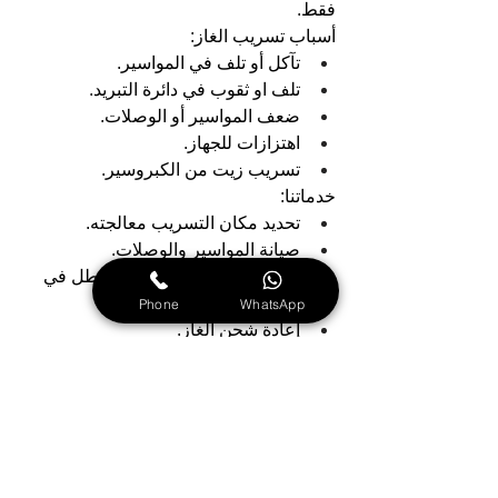
فقط.
أسباب تسريب الغاز:
تآكل أو تلف في المواسير.
تلف او ثقوب في دائرة التبريد.
ضعف المواسير أو الوصلات.
اهتزازات للجهاز.
تسريب زيت من الكبروسير.
خدماتنا:
تحديد مكان التسريب معالجته.
صيانة المواسير والوصلات.
صيانة أو استبدال أي جزء معطل في 
نظام التبريد.
Phone
WhatsApp
إعادة شحن الغاز.
معالجة الاهتزازات.
نقدم خدماتنا في جميع انحاء الامارات
مركز صيانة برادات بوش في دبي: نقدم 
أفضل خدمات صيانة برادات بوش في دبي 
مع ضمان للجودة.