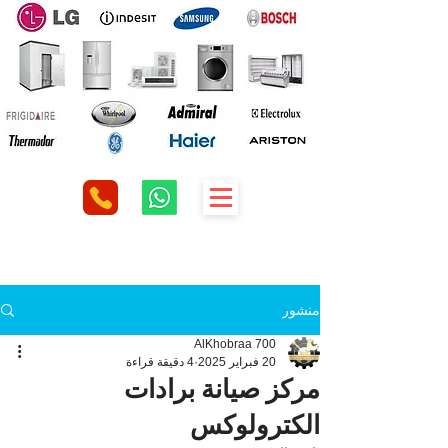
منشور
AlKhobraa 700
20 فبراير 2025
4 دقيقة قراءة
مركز صيانة برادات
الكترولوكس