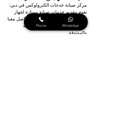
مركز صيانة خدجات الكترولوكس في دبي: 
نقوم بتقديم خدمات صيانة ممتازة لجهاز 
خدجات الكترولوكس.
في دبي، تواصل معنا 
Phone
WhatsApp
الآن للاستفادة من خدماتنا السريعة 
والموثوقة.
مركز صيانة برادات الكترولوكس في 
عجمان: نقوم بتحديد أي عطل بدقة عالية 
باستخدام أحدث الأساليب التكنولوجية قبل 
الشروع في أعمال الصيانة، مما يضمن 
لجهازك الأداء بشكل فعّال وجودة تستمر 
لفترة طويلة.
مركز صيانة برادات الكترولوكس في 
الشارقة: نقدم خدمات شاملة للتعامل مع 
كافة مشاكل أجهزة البرادات بأسعار ثابتة 
وجودة مضمونة. يتواجد فريقنا المتخصص 
لخدمتكم طوال الأسبوع لتقديم الدعم 
والصيانة بكفاءة وسرعة عالية.
مركز صيانة برادات الكترولوكس في 