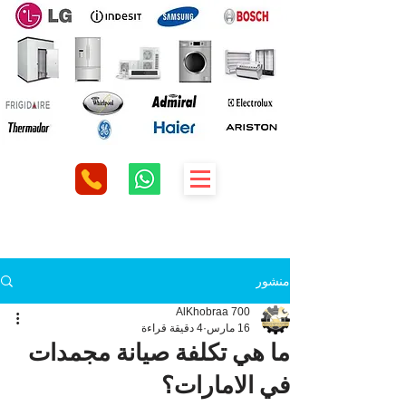
منشور
AlKhobraa 700
16 مارس
4 دقيقة قراءة
ما هي تكلفة صيانة مجمدات
في الامارات؟