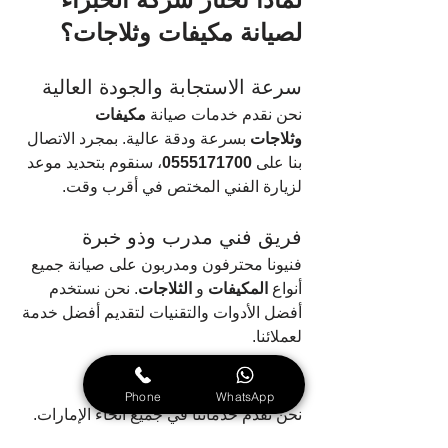
لصيانة مكيفات وثلاجات؟
سرعة الاستجابة والجودة العالية
نحن نقدم خدمات صيانة 
مكيفات 
وثلاجات
 بسرعة ودقة عالية. بمجرد الاتصال 
بنا على 
0555171700
، سنقوم بتحديد موعد 
لزيارة الفني المختص في أقرب وقت.
فريق فني مدرب وذو خبرة
فنيونا محترفون ومدربون على صيانة جميع 
أنواع 
المكيفات
 و 
الثلاجات
. نحن نستخدم 
أفضل الأدوات والتقنيات لتقديم أفضل خدمة 
لعملائنا.
التغطية الجغرافية الواسعة
Phone
WhatsApp
نحن نقدم خدماتنا في جميع أنحاء الإمارات. 
سواء كنت في دبي، أبوظبي، الشارقة، أو أي 