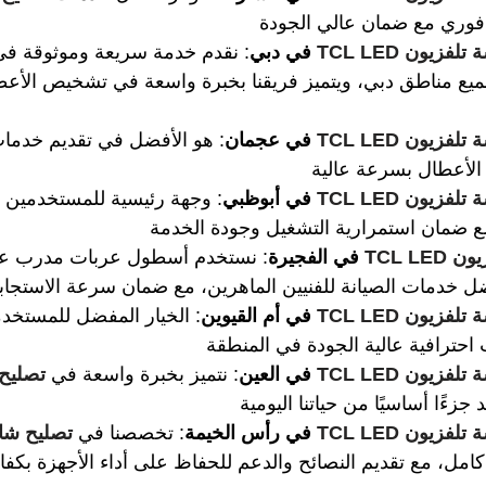
وري مع ضمان عالي الجودة
زيون TCL LED 
في دبي
: نقدم خدمة سريعة وموثوقة في
ع مناطق دبي، ويتميز فريقنا بخبرة واسعة في تشخيص الأعط
زيون TCL LED 
في عجمان
: هو الأفضل في تقديم خدمات
الأعطال بسرعة عالية
زيون TCL LED 
في أبوظبي
: وجهة رئيسية للمستخدمين ا
مع ضمان استمرارية التشغيل وجودة الخدمة
TCL L 
في الفجيرة
: نستخدم أسطول عربات مدرب عل
ل خدمات الصيانة للفنيين الماهرين، مع ضمان سرعة الاستجاب
زيون TCL LED 
في أم القيوين
: الخيار المفضل للمستخدم
حترافية عالية الجودة في المنطقة
زيون TCL LED 
في العين
: نتميز بخبرة واسعة في 
تصليح
 جزءًا أساسيًا من حياتنا اليومية
زيون TCL LED 
في رأس الخيمة
: تخصصنا في 
تصليح شا
مل، مع تقديم النصائح والدعم للحفاظ على أداء الأجهزة بكفاء