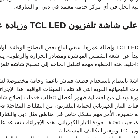
ية الحل في أي مركز خدمة معتمد في دبي أو الشارقة.
نصائح للحفاظ على شاشة تلفزيون 
لحماية شاشة تلفزيون TCL LED وإطالة عمرها، ينبغي اتباع بعض النصائح الوقائي
عيداً عن أشعة الشمس المباشرة ومصادر الحرارة والرطوبة، يس
 الكيميائية القوية التي قد تتلف الطبقات الواقية. هذا الإجرا
ة ويقلل من احتمالية ظهور أعطال تتطلب خدمات إصلاح شاشة D
اقيات التيار الكهربائي لحماية التلفزيون من التقلبات المفاجئة في 
ة خطيرة. الأمر مهم بشكل خاص في مناطق مثل دبي والشار
دة، حيث تختلف جودة التيار الكهربائي. هذه الإجراءات تساعد عل
تقبلية.