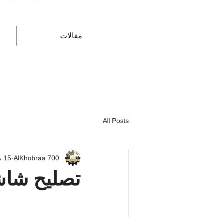
مقالات
All Posts
AlKhobraa 700
15 مارس
تصليح شاشة تل