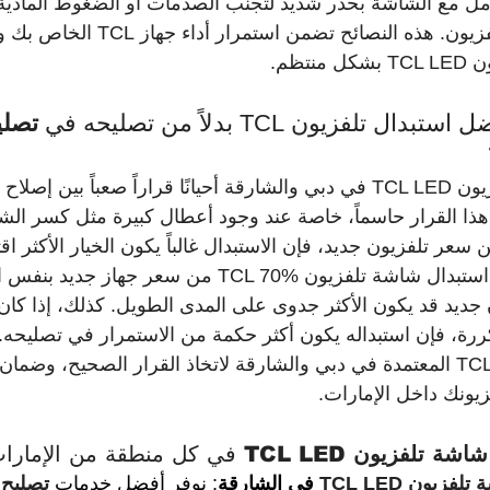
عامل مع الشاشة بحذر شديد لتجنب الصدمات أو الضغوط المادية
الأكثر حساسية في التلفزيون. هذه النصائح تضم
تظم.
لفزيون TCL بدلاً من تصليحه في 
تصلي
يواجه مالكو شاشة تلفزيون TCL LED في دبي والشارقة أحيانًا قراراً صعباً بين إ
بر هذا القرار حاسماً، خاصة عند وجود أعطال كبيرة مثل كسر الش
سعر تلفزيون جديد، فإن الاستبدال غالباً يكون الخيار الأكثر اقتص
مثلاً، إذا تجاوزت تكلفة استبدال شاشة تلفزيون TCL 70% من سعر جهاز
ديد قد يكون الأكثر جدوى على المدى الطويل. كذلك، إذا كان ال
ة، فإن استبداله يكون أكثر حكمة من الاستمرار في تصليحه. ي
استشارة مراكز خدمة TCL المعتمدة في دبي والشارقة لاتخاذ القرار الصحيح، 
يونك داخل الإمارات.
شة تلفزيون TCL LED
 في كل منطقة من الإمارا
زيون TCL LED 
في الشارقة
: نوفر أفضل خدمات 
تصليح 