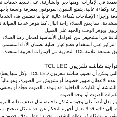
عتمدة في الإمارات، ومنها دبي والشارقة، على تقديم خدمات 
ة وإجراء الإصلاحات بكفاءة عالية. غالباً ما تتضمن هذه الخدما
تخدمة، مما يمنح العملاء راحة البال. كما تتوفر خدمة الصيانة ف
زيون ويوفر الوقت والجهد على العميل.
لدقة في التشخيص من العوامل الأساسية لضمان رضا العملاء 
ون TCL LED، مع التركيز على استخدام قطع غيار أصلية لضمان الأداء المستم
ارية في الإمارات العربية المتحدة.
جه شاشة تلفزيون TCL LED
تتنوع الأعطال الشائعة التي يمكن أن تصيب شاشة تلف
ز هذه الأعطال ظهور خطوط أو تشويش في الصورة، وهو غالباً
اشة أو الكابلات الداخلية. قد يتوقف الصوت فجأة أو يختفي تم
رات الصوت أو لوحة الصوت.
هاز يدل أيضاً على وجود مشاكل داخلية، مثل ضعف نظام التبري
فة إلى ذلك، قد لا تعمل أجهزة التحكم عن بعد بشكل صحيح، مما
 أو مشكلة في نظام التشغيل. تحديد العطل بدقة خطوة مهم