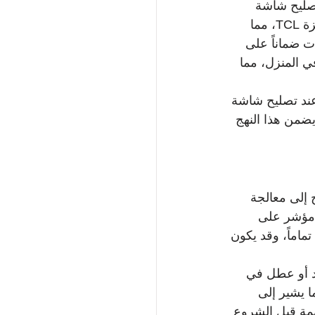
تصليح شاشة 
تلفزيون TCL LED بسرعة وكفاءة عالية. يتمتع الفنيون الموثوقون بمعرفة واسعة بأجهزة TCL، مما 
ت ضماناً على 
ي المنزل، مما 
عند تصليح شاشة 
ر. يضمن هذا النهج 
زيون TCL LED، وكل منها يحتاج إلى معالجة 
 مؤشر على 
اماً، وقد يكون 
د أو عطل في 
 يشير إلى 
ة قبل الشروع 