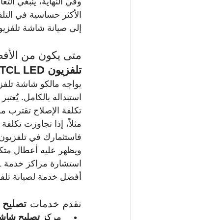
وفي النهاية، ينبغي الت
إلى صيانة شاشة تلفزيون TCL LED بشكل من
متى يكون من الأفضل استبدال ت
تلفزيون TCL LED
استبداله بالكامل. يُعت
تكلفة الإصلاح تقترب من 
فاستثمارك في تلفزيون ج
ويظهر عليه أعطال متكرر
أفضل خدمة لصيانة تلفز
نقدم خدمات 
تصليح شا
مركز 
تصليح شاشة تلف