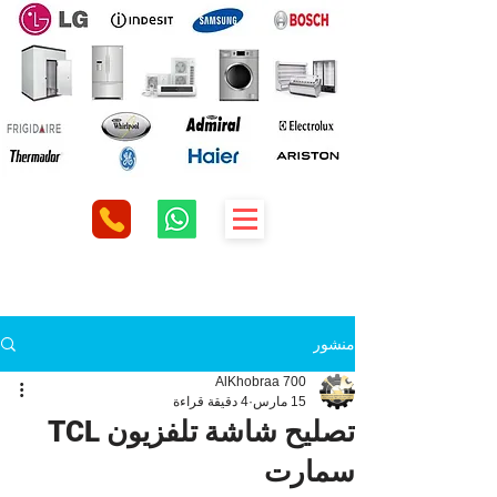
منشور
AlKhobraa 700
15 مارس
4 دقيقة قراءة
تصليح شاشة تلفزيون TCL
سمارت