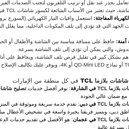
تعامل بحذر عند نقل أو ترتيب التلفزيون لتجنب الصدمات الفيزيا
 حيث تعتبر من الأسباب الشائعة لكسور شاشات TCL في الإمارات.
كهرباء المفاجئة:
 استعمل واقيات التيار الكهربائي (السورج بروت
 الجهد التي قد تؤدي إلى تلف المكونات الداخلية، مما يقلل الح
آمنة:
 حافظ على مسافة مناسبة بين الشاشة والأطفال أو الحيوا
خدوش، والتي يمكن أن تؤدي إلى تلف الشاشة بسرعة.
هم بشكل كبير في تقليل فرص تلف الشاشة، ويحافظ على أدائها
اشات بلازما TCL
 في كل منطقة من الإمارات
بلازما TCL 
في الشارقة
: نوفر أفضل خدمات 
تصليح شاشات 
ع ضمان عالي الجودة
بلازما TCL 
في دبي
: نقدم خدمة سريعة وموثوقة في المن
طق دبي، ويتميز فريقنا بخبرة واسعة في تشخيص الأعطال مب
بلازما TCL 
في عجمان
: هو الأفضل في تقديم خدمات الدعم
ل بسرعة عالية