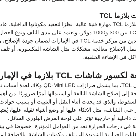
ازما TCL
يتطلب إصلاح شاشات بلازما TCL مهارة فنية عالية، نظرًا لتعقيد مكوناتها الداخلي
إصلاح تلفزيون بلازما TCL بين 300 و1000 دولار، وتعتمد على مدى التلف ونوع
بالتعامل مع فنيين معتمدين من مركز خدمة TCL في الإمارات لضمان ج
شمل الإصلاح معالجة مشكلات مثل الشاشة المكسورة، أو تلف 
كل في الإضاءة الخلفية.
اشات TCL بلازما في الإمارات
تتعرض شاشات تلفزيون TCL، بما يشمل طرازات 
 إلى إصلاح الشاشة التالفة أو استبدالها أمرًا ضروريًا. من أهم
السقوط، والذي قد يحدث أثناء النقل أو التثبيت أو بسبب حوادث
ى الشاشة، مثل الاتكاء عليها أو وضع أشياء ثقيلة عليها، يُعتبر س
اخلية أو خارجية تؤثر على لوحة العرض البلوري السائل.
ئة في درجات الحرارة تعد من العوامل المؤثرة، خصوصًا في بيئة
لبات الحرارية الشديدة إلى تلف مكونات الشاشة. بالإضافة إلى