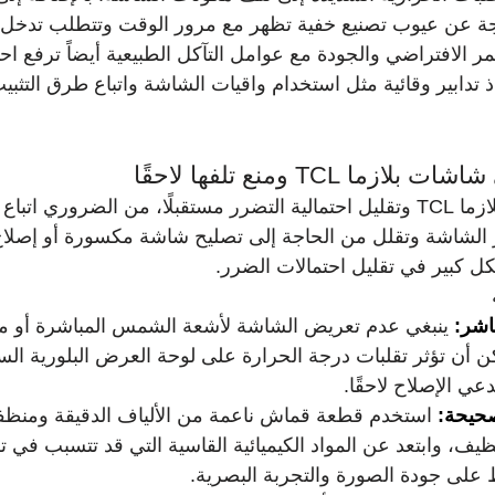
ة عن عيوب تصنيع خفية تظهر مع مرور الوقت وتتطلب تدخل 
تمد. العمر الافتراضي والجودة مع عوامل التآكل الطبيعية أيضاً ترفع اح
 تدابير وقائية مثل استخدام واقيات الشاشة واتباع طرق التثب
ا TCL ومنع تلفها لاحقًا
للحفاظ على شاشات بلازما TCL وتقليل احتمالية التضرر مستقبلًا، من الضروري ا
ل كبير في تقليل احتمالات الضرر.
اشر:
 ينبغي عدم تعريض الشاشة لأشعة الشمس المباشرة أو مص
 أن تؤثر تقلبات درجة الحرارة على لوحة العرض البلورية الس
عي الإصلاح لاحقًا.
صحيحة:
 استخدم قطعة قماش ناعمة من الألياف الدقيقة ومنظ
يف، وابتعد عن المواد الكيميائية القاسية التي قد تتسبب في ت
 على جودة الصورة والتجربة البصرية.