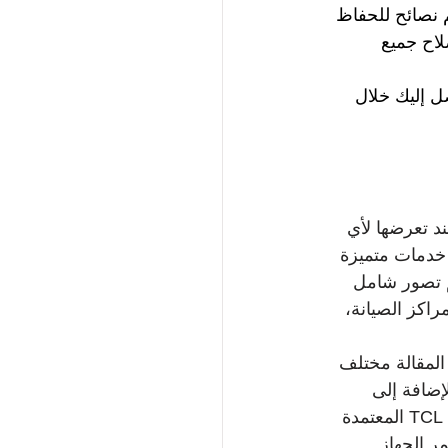
م نصائح للحفاظ 
لاح جميع 
ل إليك خلال 
، وعند تعرضها لأي 
خدمات متميزة 
م تصور شامل 
فضل مراكز الصيانة، 
 المقالة مختلف 
إضافة إلى 
نصائح للمحافظة على الشاشة ومنع تلفها مستقبلًا. يُنصح دائمًا بالعمل مع مراكز خدمة TCL المعتمدة 
ر الجهاز.