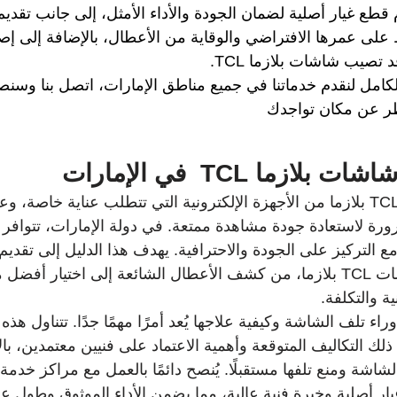
م قطع غيار أصلية لضمان الجودة والأداء الأمثل، إلى جانب تقدي
على عمرها الافتراضي والوقاية من الأعطال، بالإضافة إلى إص
 تصيب شاشات بلازما TCL.
لكامل لنقدم خدماتنا في جميع مناطق الإمارات، اتصل بنا وسنص
ر عن مكان تواجدك
اشات بلازما TCL
  في الإمارات
تعتبر شاشات تلفزيون TCL بلازما من الأجهزة الإلكترونية التي تتطلب عناية خاصة
رة لاستعادة جودة مشاهدة ممتعة. في دولة الإمارات، تتوافر 
 التركيز على الجودة والاحترافية. يهدف هذا الدليل إلى تقدي
حول عملية إصلاح شاشات TCL بلازما، من كشف الأعطال الشائعة إلى اختيار أ
ة والتكلفة.
اء تلف الشاشة وكيفية علاجها يُعد أمرًا مهمًا جدًا. تتناول هذه
ذلك التكاليف المتوقعة وأهمية الاعتماد على فنيين معتمدين، بال
 أصلية وخبرة فنية عالية، مما يضمن الأداء الموثوق وطول عم