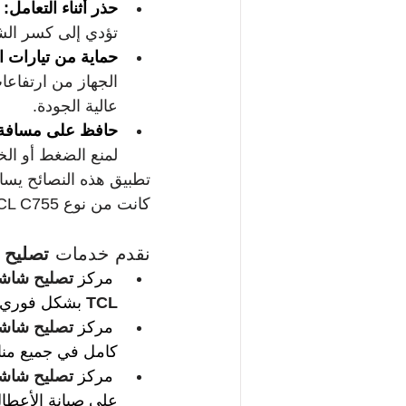
حذر أثناء التعامل:
 
تؤدي إلى كسر الشاشة،
حماية من تيارات ال
الجهاز من ارتفاعات
عالية الجودة.
حافظ على مسافة 
لمنع الضغط أو ال
تطبيق هذه النصائح يسا
كانت من نوع TCL C755 أو نماذج QD-Mini LED أو 4K، ويوفر عليك تكاليف الإصلاح المرتفعة.
نقدم خدمات 
تصليح ش
مركز 
تصليح شاشات 
TCL
بشكل فوري م
مركز 
تصليح شاشات 
كامل في جميع منا
مركز 
تصليح شاشات 
على صيانة الأعطا