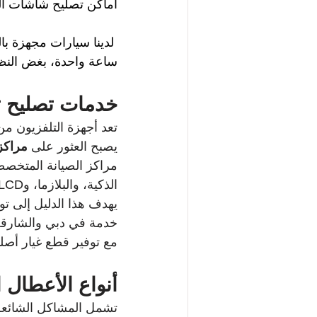
اماكن تصليح شاشات الت
لدينا سيارات مجهزة با
ساعة واحدة، بغض الن
خدمات تصليح ت
تعد أجهزة التلفزيون م
يصبح العثور على 
مراكز
الذكية، والبلازما، وLCD، مع التركيز على الكفاءة وسرعة الأداء.
يهدف هذا الدليل إلى ت
مع توفير قطع غيار أص
أنواع الأعطال 
تشمل المشاكل الشائعة