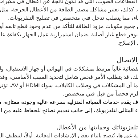
انقطاعات الصوت، التي قد تكون ناتجة عن أعطال في مكبرات
ية. كذلك، تعتبر مشاكل مصدر الطاقة من الأعطال الحرجة، مثل
اء، مما يتطلب تدخل فني متخصص في تصليح التلفزيونات.
ميع مكونات مزود الطاقة للتأكد من عدم وجود قطع تالفه أو 
ر قطع غيار أصلية لضمان استمرارية عمل الجهاز بكفاءة عالي
الإصلاح.
لاتصال
ائية غالباً مرتبط بمشكلات في الهوائي أو جهاز الاستقبال، 
لك، قد يتطلب الأمر فحص شامل لتحديد السبب الأساسي، وقد ي
خدمات صيانة منزلية. كما أ
لزم فحصاً من قبل فني متخصص.
يقدم خدمات الصيانة المنزلية بسرعة عالية وجودة ممتازة، 
 المثالي لتلفزيونك، إلى جانب تقديم نصائح للحفاظ عليه من ا
فزيوناتك وحمايتها من الأعطال
ة عمرها، يُنصح باتباع بعض الإرشادات الوقائية. أولاً، لتنظيف 