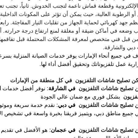
إلكترونية وقطعة قماش ناعمة لتجنب الخدوش. ثانياً، تجنب تع
 الرطوبة العالية، حيث يمكن أن تؤثر على المكونات الداخلية.
نظم جهد كهربائي لحماية الجهاز من تقلبات التيار المفاجئة. رابعا
ب وضعه في أماكن ضيقة أو مغلقة لمنع ارتفاع درجة حرارته. أخي
ن قبل فني متخصص لمعرفة المشكلات المحتملة قبل تفاقمها،
ت دبي والشارقة.
في جميع أنحاء الإمارات يوفر خدمات الصيانة المنزلية بسرعة
ية عمل تلفزيوناتك وتحقيق أفضل أداء لها.
كن تصليح شاشات التلفزيون 
 في كل منطقة من الإمارات
ن تصليح شاشات التلفزيون  
في الشارقة
: نوفر أفضل خدمات 
ا
فزيون 
بشكل فوري مع ضمان عالي الجودة
ن تصليح شاشات التلفزيون  
في دبي
: نقدم خدمة سريعة وموثو
جميع مناطق دبي، ويتميز فريقنا بخبرة واسعة في تشخيص ال
ن تصليح شاشات التلفزيون  
في عجمان
: هو الأفضل في تقديم 