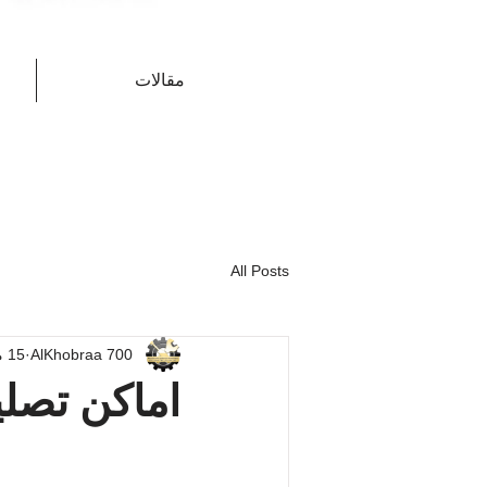
مقالات
All Posts
AlKhobraa 700
15 مارس
اماكن تصل