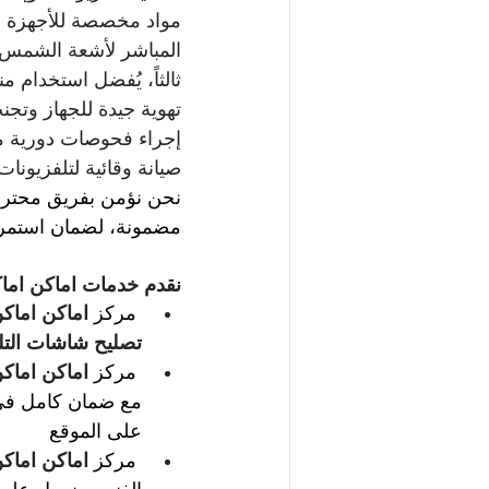
مواد مخصصة للأجهزة ال
المباشر لأشعة الشمس أو
ثالثاً، يُفضل استخدام م
تهوية جيدة للجهاز وتجن
إجراء فحوصات دورية م
صيانة وقائية لتلفزيونا
نحن نؤمن بفريق محترف 
مضمونة، لضمان استمرار
نقدم خدمات 
اماكن اما
مركز 
اماكن اماك
تصليح شاشات التل
مركز 
اماكن اماك
مع ضمان كامل في 
على الموقع
مركز 
اماكن اماك