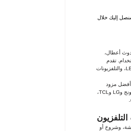
سنصل إليك خلال 
حدوث أعطال، 
دام. تقدم 
مراكز الصيانة المتخصصة خدمات شاملة لإصلاح جميع أنواع الشاشات، بما في ذلك LED، والتلفزيونات 
 أفضل مزود 
خدمة في دبي والشارقة وباقي مدن الإمارات. تشمل خدماتنا تصليح تلفزيونات سامسونج وLG وTCL، 
التلفزيون
شة، وشروخ أو 